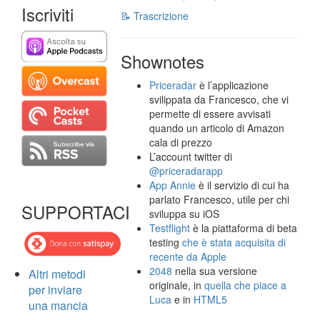
Iscriviti
📝 Trascrizione
Shownotes
Priceradar
è l’applicazione
svilippata da Francesco, che vi
permette di essere avvisati
quando un articolo di Amazon
cala di prezzo
L’account twitter di
@priceradarapp
App Annie
è il servizio di cui ha
parlato Francesco, utile per chi
SUPPORTACI
sviluppa su iOS
Testflight
è la piattaforma di beta
testing
che è stata acquisita di
recente da Apple
2048
nella sua versione
Altri metodi
originale, in
quella che piace a
per inviare
Luca
e in
HTML5
una mancia