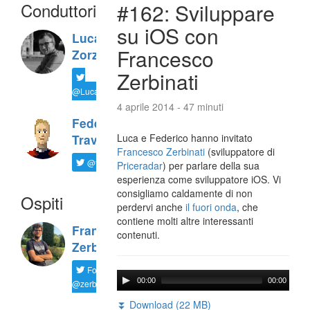
Conduttori
#162: Sviluppare
su iOS con
Luca
Francesco
Zorzi
Zerbinati
@LucaTNT
4 aprile 2014 - 47 minuti
Federico
Luca e Federico hanno invitato
Travaini
Francesco Zerbinati
(sviluppatore di
@ftrava
Priceradar
) per parlare della sua
esperienza come sviluppatore iOS. Vi
consigliamo caldamente di non
Ospiti
perdervi anche
il fuori onda
, che
contiene molti altre interessanti
Francesco
contenuti.
Zerbinati
Follow
00:00
00:00
@zerbfra
⏬ Download (22 MB)