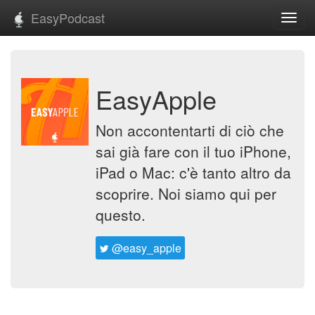
EasyPodcast
Toggl
navig
EasyApple
Non accontentarti di ciò che
sai già fare con il tuo iPhone,
iPad o Mac: c'è tanto altro da
scoprire. Noi siamo qui per
questo.
@easy_apple