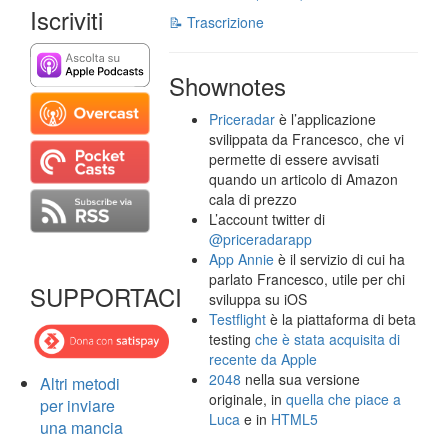
Iscriviti
📝 Trascrizione
Shownotes
Priceradar
è l’applicazione
svilippata da Francesco, che vi
permette di essere avvisati
quando un articolo di Amazon
cala di prezzo
L’account twitter di
@priceradarapp
App Annie
è il servizio di cui ha
parlato Francesco, utile per chi
SUPPORTACI
sviluppa su iOS
Testflight
è la piattaforma di beta
testing
che è stata acquisita di
recente da Apple
2048
nella sua versione
Altri metodi
originale, in
quella che piace a
per inviare
Luca
e in
HTML5
una mancia