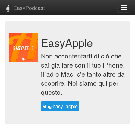
EasyPodcast
Toggl
navig
EasyApple
Non accontentarti di ciò che
sai già fare con il tuo iPhone,
iPad o Mac: c'è tanto altro da
scoprire. Noi siamo qui per
questo.
@easy_apple