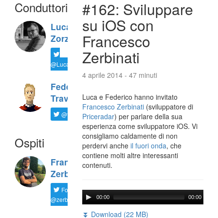
Conduttori
#162: Sviluppare
su iOS con
Luca
Francesco
Zorzi
Zerbinati
@LucaTNT
4 aprile 2014 - 47 minuti
Federico
Luca e Federico hanno invitato
Travaini
Francesco Zerbinati
(sviluppatore di
@ftrava
Priceradar
) per parlare della sua
esperienza come sviluppatore iOS. Vi
consigliamo caldamente di non
Ospiti
perdervi anche
il fuori onda
, che
contiene molti altre interessanti
Francesco
contenuti.
Zerbinati
Follow
00:00
00:00
@zerbfra
⏬ Download (22 MB)