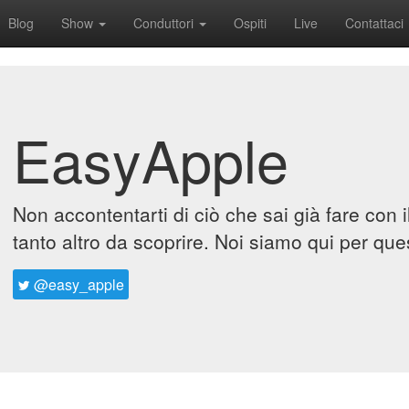
Blog
Show
Conduttori
Ospiti
Live
Contattaci
EasyApple
Non accontentarti di ciò che sai già fare con 
tanto altro da scoprire. Noi siamo qui per que
@easy_apple