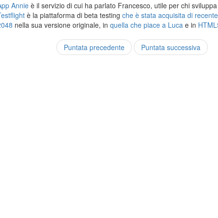
App Annie
è il servizio di cui ha parlato Francesco, utile per chi svilupp
estflight
è la piattaforma di beta testing
che è stata acquisita di recent
2048
nella sua versione originale, in
quella che piace a Luca
e in
HTML
Puntata precedente
Puntata successiva