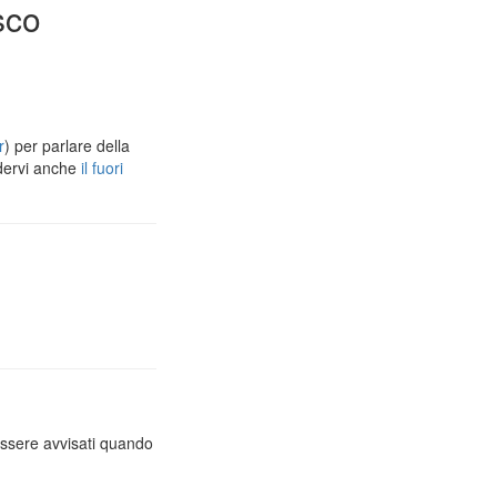
sco
r
) per parlare della
dervi anche
il fuori
essere avvisati quando