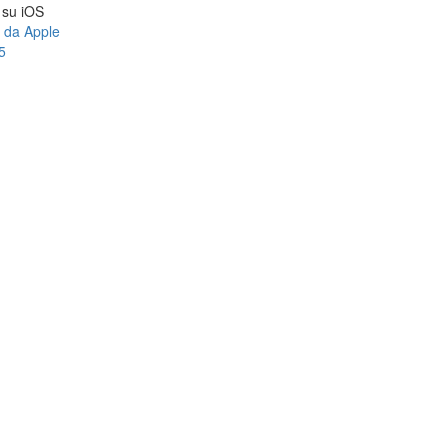
a su iOS
e da Apple
5