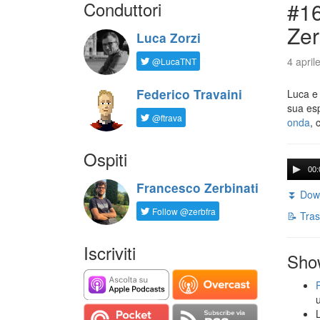
Conduttori
#16
Zer
Luca Zorzi
4 april
@LucaTNT
Federico Travaini
Luca e
sua es
@ftrava
onda
, 
Ospiti
00:
Francesco Zerbinati
⏬ Down
Follow @zerbfra
📝 Tras
Iscriviti
Sho
L