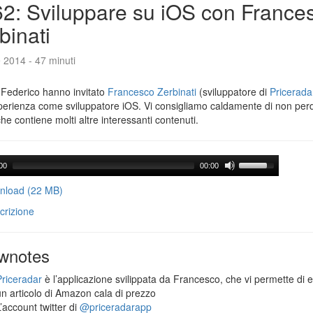
2: Sviluppare su iOS con France
binati
e 2014 - 47 minuti
 Federico hanno invitato
Francesco Zerbinati
(sviluppatore di
Pricerada
perienza come sviluppatore iOS. Vi consigliamo caldamente di non per
che contiene molti altre interessanti contenuti.
00
00:00
load (22 MB)
crizione
wnotes
Priceradar
è l’applicazione svilippata da Francesco, che vi permette di 
un articolo di Amazon cala di prezzo
’account twitter di
@priceradarapp