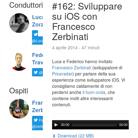
Conduttori
#162: Sviluppare
su iOS con
Luca
Francesco
Zorzi
Zerbinati
@LucaTNT
4 aprile 2014 - 47 minuti
Federico
Luca e Federico hanno invitato
Travaini
Francesco Zerbinati
(sviluppatore di
@ftrava
Priceradar
) per parlare della sua
esperienza come sviluppatore iOS. Vi
consigliamo caldamente di non
Ospiti
perdervi anche
il fuori onda
, che
contiene molti altre interessanti
Francesco
contenuti.
Zerbinati
Follow
00:00
00:00
@zerbfra
⏬ Download (22 MB)