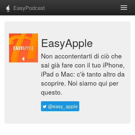
EasyPodcast
Toggl
navig
EasyApple
Non accontentarti di ciò che
sai già fare con il tuo iPhone,
iPad o Mac: c'è tanto altro da
scoprire. Noi siamo qui per
questo.
@easy_apple