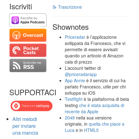
Iscriviti
📝 Trascrizione
Shownotes
Priceradar
è l’applicazione
svilippata da Francesco, che vi
permette di essere avvisati
quando un articolo di Amazon
cala di prezzo
L’account twitter di
@priceradarapp
App Annie
è il servizio di cui ha
parlato Francesco, utile per chi
SUPPORTACI
sviluppa su iOS
Testflight
è la piattaforma di beta
testing
che è stata acquisita di
recente da Apple
2048
nella sua versione
Altri metodi
originale, in
quella che piace a
per inviare
Luca
e in
HTML5
una mancia