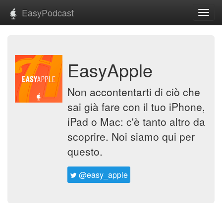
EasyPodcast
Toggl
navig
EasyApple
Non accontentarti di ciò che
sai già fare con il tuo iPhone,
iPad o Mac: c'è tanto altro da
scoprire. Noi siamo qui per
questo.
@easy_apple