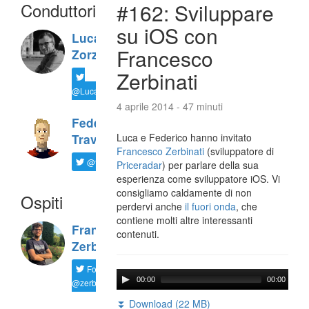
Conduttori
#162: Sviluppare
su iOS con
Luca
Francesco
Zorzi
Zerbinati
@LucaTNT
4 aprile 2014 - 47 minuti
Federico
Luca e Federico hanno invitato
Travaini
Francesco Zerbinati
(sviluppatore di
@ftrava
Priceradar
) per parlare della sua
esperienza come sviluppatore iOS. Vi
consigliamo caldamente di non
Ospiti
perdervi anche
il fuori onda
, che
contiene molti altre interessanti
Francesco
contenuti.
Zerbinati
Follow
00:00
00:00
@zerbfra
⏬ Download (22 MB)