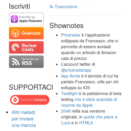
Iscriviti
📝 Trascrizione
Shownotes
Priceradar
è l’applicazione
svilippata da Francesco, che vi
permette di essere avvisati
quando un articolo di Amazon
cala di prezzo
L’account twitter di
@priceradarapp
App Annie
è il servizio di cui ha
parlato Francesco, utile per chi
SUPPORTACI
sviluppa su iOS
Testflight
è la piattaforma di beta
testing
che è stata acquisita di
recente da Apple
2048
nella sua versione
Altri metodi
originale, in
quella che piace a
per inviare
Luca
e in
HTML5
una mancia