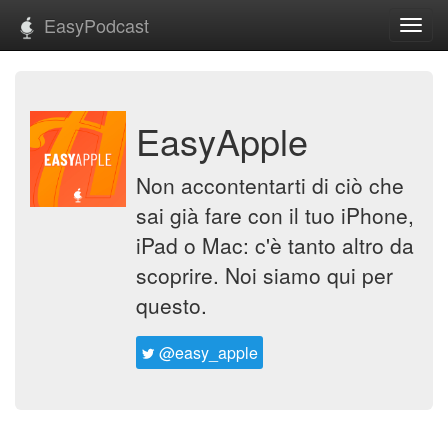
EasyPodcast
Toggl
navig
EasyApple
Non accontentarti di ciò che
sai già fare con il tuo iPhone,
iPad o Mac: c'è tanto altro da
scoprire. Noi siamo qui per
questo.
@easy_apple