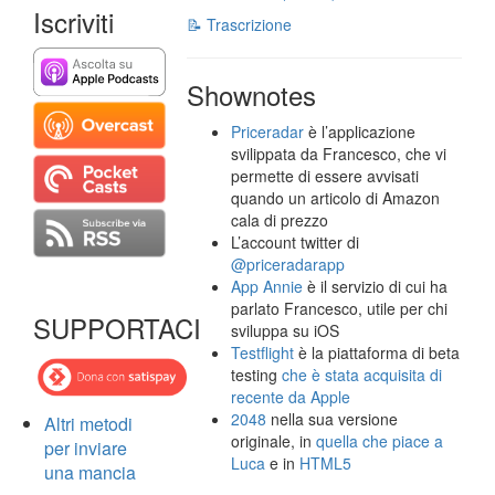
Iscriviti
📝 Trascrizione
Shownotes
Priceradar
è l’applicazione
svilippata da Francesco, che vi
permette di essere avvisati
quando un articolo di Amazon
cala di prezzo
L’account twitter di
@priceradarapp
App Annie
è il servizio di cui ha
parlato Francesco, utile per chi
SUPPORTACI
sviluppa su iOS
Testflight
è la piattaforma di beta
testing
che è stata acquisita di
recente da Apple
2048
nella sua versione
Altri metodi
originale, in
quella che piace a
per inviare
Luca
e in
HTML5
una mancia