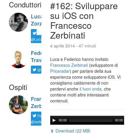
Conduttori
#162: Sviluppare
su iOS con
Luca
Francesco
Zorzi
Zerbinati
@LucaTNT
4 aprile 2014 - 47 minuti
Federico
Luca e Federico hanno invitato
Travaini
Francesco Zerbinati
(sviluppatore di
@ftrava
Priceradar
) per parlare della sua
esperienza come sviluppatore iOS. Vi
consigliamo caldamente di non
Ospiti
perdervi anche
il fuori onda
, che
contiene molti altre interessanti
Francesco
contenuti.
Zerbinati
Follow
00:00
00:00
@zerbfra
⏬ Download (22 MB)