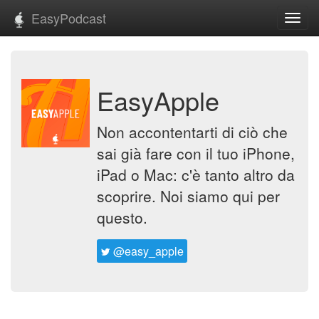
EasyPodcast
Toggl
navig
EasyApple
Non accontentarti di ciò che
sai già fare con il tuo iPhone,
iPad o Mac: c'è tanto altro da
scoprire. Noi siamo qui per
questo.
@easy_apple