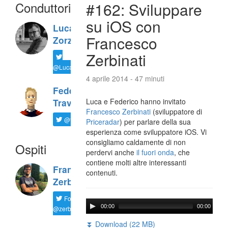
Conduttori
#162: Sviluppare
su iOS con
Luca
Francesco
Zorzi
Zerbinati
@LucaTNT
4 aprile 2014 - 47 minuti
Federico
Luca e Federico hanno invitato
Travaini
Francesco Zerbinati
(sviluppatore di
@ftrava
Priceradar
) per parlare della sua
esperienza come sviluppatore iOS. Vi
consigliamo caldamente di non
Ospiti
perdervi anche
il fuori onda
, che
contiene molti altre interessanti
Francesco
contenuti.
Zerbinati
Follow
00:00
00:00
@zerbfra
⏬ Download (22 MB)