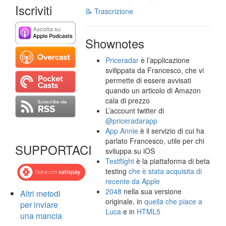
Iscriviti
📝 Trascrizione
Shownotes
Priceradar
è l’applicazione
svilippata da Francesco, che vi
permette di essere avvisati
quando un articolo di Amazon
cala di prezzo
L’account twitter di
@priceradarapp
App Annie
è il servizio di cui ha
parlato Francesco, utile per chi
SUPPORTACI
sviluppa su iOS
Testflight
è la piattaforma di beta
testing
che è stata acquisita di
recente da Apple
2048
nella sua versione
Altri metodi
originale, in
quella che piace a
per inviare
Luca
e in
HTML5
una mancia