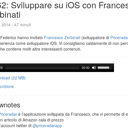
2: Sviluppare su iOS con France
binati
e 2014 - 47 minuti
 Federico hanno invitato
Francesco Zerbinati
(sviluppatore di
Pricerada
perienza come sviluppatore iOS. Vi consigliamo caldamente di non per
che contiene molti altre interessanti contenuti.
00
00:00
load (22 MB)
crizione
wnotes
Priceradar
è l’applicazione svilippata da Francesco, che vi permette di 
un articolo di Amazon cala di prezzo
’account twitter di
@priceradarapp