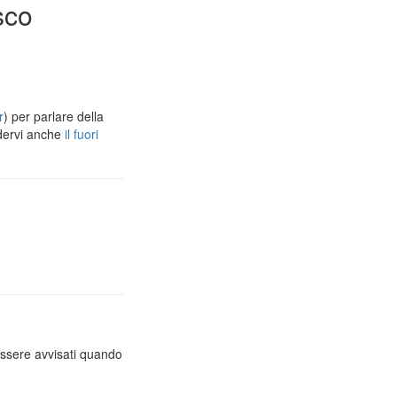
sco
r
) per parlare della
dervi anche
il fuori
essere avvisati quando