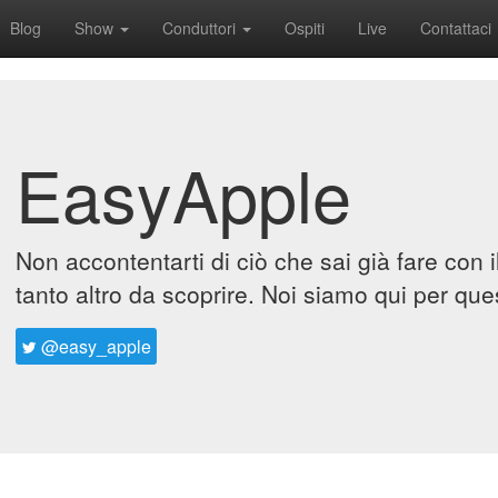
Blog
Show
Conduttori
Ospiti
Live
Contattaci
EasyApple
Non accontentarti di ciò che sai già fare con 
tanto altro da scoprire. Noi siamo qui per que
@easy_apple