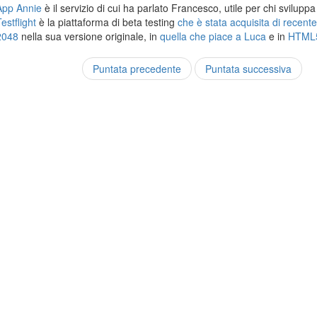
App Annie
è il servizio di cui ha parlato Francesco, utile per chi svilupp
estflight
è la piattaforma di beta testing
che è stata acquisita di recent
2048
nella sua versione originale, in
quella che piace a Luca
e in
HTML
Puntata precedente
Puntata successiva