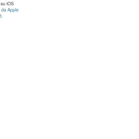
a su iOS
e da Apple
5