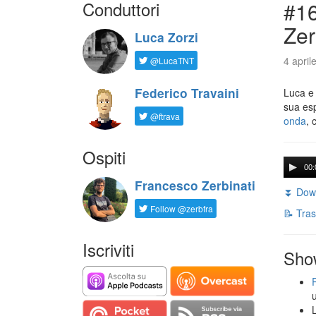
Conduttori
#16
Zer
Luca Zorzi
4 april
@LucaTNT
Federico Travaini
Luca e
sua es
@ftrava
onda
, 
Ospiti
00:
Francesco Zerbinati
⏬ Down
Follow @zerbfra
📝 Tras
Iscriviti
Sho
L