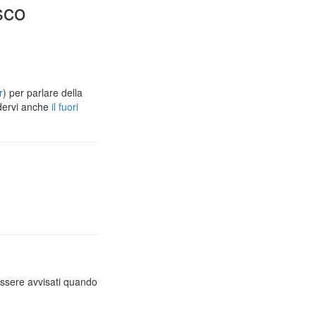
sco
r
) per parlare della
dervi anche
il fuori
essere avvisati quando