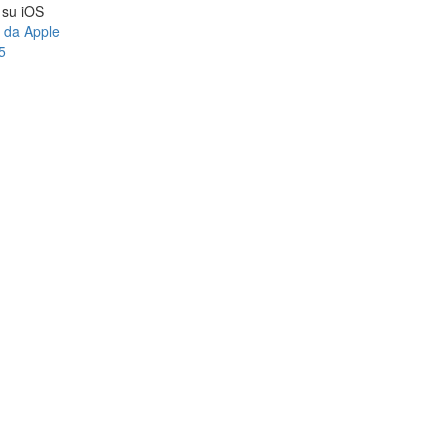
a su iOS
e da Apple
5