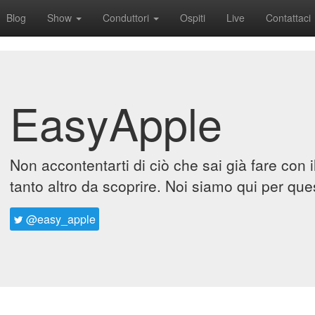
Blog
Show
Conduttori
Ospiti
Live
Contattaci
EasyApple
Non accontentarti di ciò che sai già fare con 
tanto altro da scoprire. Noi siamo qui per que
@easy_apple