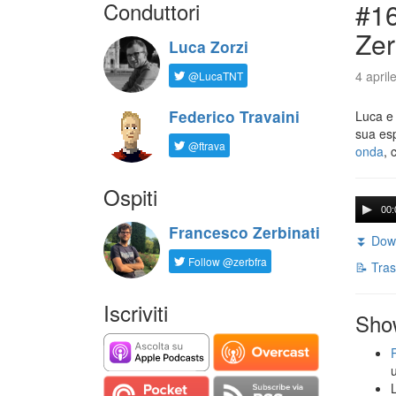
Conduttori
#16
Zer
Luca Zorzi
4 april
@LucaTNT
Federico Travaini
Luca e
sua es
@ftrava
onda
, 
Ospiti
00:
Francesco Zerbinati
⏬ Down
Follow @zerbfra
📝 Tras
Iscriviti
Sho
L