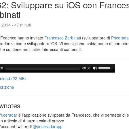
2: Sviluppare su iOS con France
binati
e 2014 - 47 minuti
 Federico hanno invitato
Francesco Zerbinati
(sviluppatore di
Pricerada
perienza come sviluppatore iOS. Vi consigliamo caldamente di non per
che contiene molti altre interessanti contenuti.
00
00:00
load (22 MB)
crizione
wnotes
Priceradar
è l’applicazione svilippata da Francesco, che vi permette di 
un articolo di Amazon cala di prezzo
’account twitter di
@priceradarapp