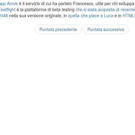
App Annie
è il servizio di cui ha parlato Francesco, utile per chi svilupp
estflight
è la piattaforma di beta testing
che è stata acquisita di recent
2048
nella sua versione originale, in
quella che piace a Luca
e in
HTML
Puntata precedente
Puntata successiva