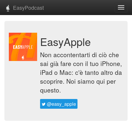
EasyPodcast
Toggl
navig
EasyApple
Non accontentarti di ciò che
sai già fare con il tuo iPhone,
iPad o Mac: c'è tanto altro da
scoprire. Noi siamo qui per
questo.
@easy_apple