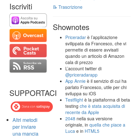
Iscriviti
📝 Trascrizione
Shownotes
Priceradar
è l’applicazione
svilippata da Francesco, che vi
permette di essere avvisati
quando un articolo di Amazon
cala di prezzo
L’account twitter di
@priceradarapp
App Annie
è il servizio di cui ha
parlato Francesco, utile per chi
SUPPORTACI
sviluppa su iOS
Testflight
è la piattaforma di beta
testing
che è stata acquisita di
recente da Apple
2048
nella sua versione
Altri metodi
originale, in
quella che piace a
per inviare
Luca
e in
HTML5
una mancia