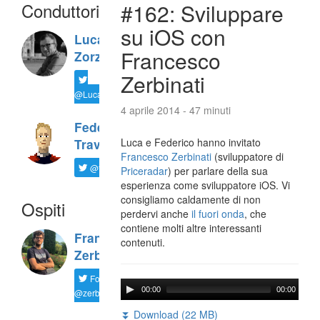
Conduttori
#162: Sviluppare
su iOS con
Luca
Francesco
Zorzi
Zerbinati
@LucaTNT
4 aprile 2014 - 47 minuti
Federico
Luca e Federico hanno invitato
Travaini
Francesco Zerbinati
(sviluppatore di
@ftrava
Priceradar
) per parlare della sua
esperienza come sviluppatore iOS. Vi
consigliamo caldamente di non
Ospiti
perdervi anche
il fuori onda
, che
contiene molti altre interessanti
Francesco
contenuti.
Zerbinati
Follow
00:00
00:00
@zerbfra
⏬ Download (22 MB)