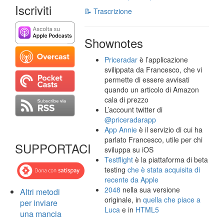
Iscriviti
📝 Trascrizione
Shownotes
Priceradar
è l’applicazione
svilippata da Francesco, che vi
permette di essere avvisati
quando un articolo di Amazon
cala di prezzo
L’account twitter di
@priceradarapp
App Annie
è il servizio di cui ha
parlato Francesco, utile per chi
SUPPORTACI
sviluppa su iOS
Testflight
è la piattaforma di beta
testing
che è stata acquisita di
recente da Apple
2048
nella sua versione
Altri metodi
originale, in
quella che piace a
per inviare
Luca
e in
HTML5
una mancia