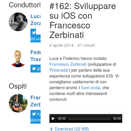
Conduttori
#162: Sviluppare
su iOS con
Luca
Francesco
Zorzi
Zerbinati
@LucaTNT
4 aprile 2014 - 47 minuti
Federico
Luca e Federico hanno invitato
Travaini
Francesco Zerbinati
(sviluppatore di
@ftrava
Priceradar
) per parlare della sua
esperienza come sviluppatore iOS. Vi
consigliamo caldamente di non
Ospiti
perdervi anche
il fuori onda
, che
contiene molti altre interessanti
Francesco
contenuti.
Zerbinati
Follow
00:00
00:00
@zerbfra
⏬ Download (22 MB)