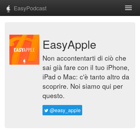
EasyPodcast
Toggl
navig
EasyApple
Non accontentarti di ciò che
sai già fare con il tuo iPhone,
iPad o Mac: c'è tanto altro da
scoprire. Noi siamo qui per
questo.
@easy_apple