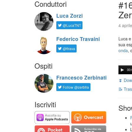
Conduttori
#16
Zer
Luca Zorzi
4 april
@LucaTNT
Federico Travaini
Luca e
sua es
@ftrava
onda
, 
Ospiti
00:
Francesco Zerbinati
⏬ Down
Follow @zerbfra
📝 Tras
Iscriviti
Sho
L