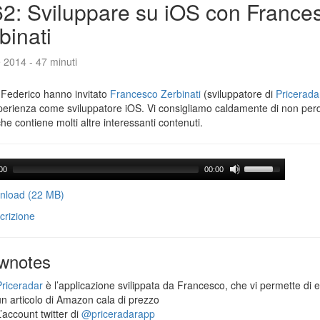
2: Sviluppare su iOS con France
binati
e 2014 - 47 minuti
 Federico hanno invitato
Francesco Zerbinati
(sviluppatore di
Pricerada
perienza come sviluppatore iOS. Vi consigliamo caldamente di non per
che contiene molti altre interessanti contenuti.
00
00:00
load (22 MB)
crizione
wnotes
Priceradar
è l’applicazione svilippata da Francesco, che vi permette di 
un articolo di Amazon cala di prezzo
’account twitter di
@priceradarapp