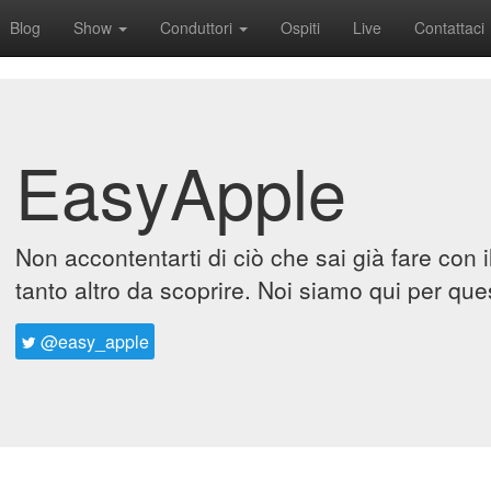
Blog
Show
Conduttori
Ospiti
Live
Contattaci
EasyApple
Non accontentarti di ciò che sai già fare con 
tanto altro da scoprire. Noi siamo qui per que
@easy_apple