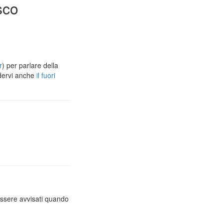
sco
r
) per parlare della
dervi anche
il fuori
essere avvisati quando