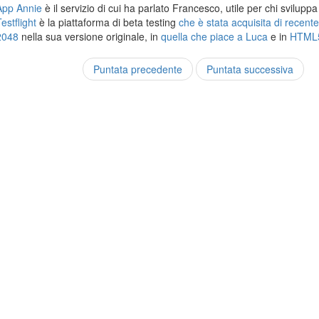
App Annie
è il servizio di cui ha parlato Francesco, utile per chi svilupp
estflight
è la piattaforma di beta testing
che è stata acquisita di recent
2048
nella sua versione originale, in
quella che piace a Luca
e in
HTML
Puntata precedente
Puntata successiva