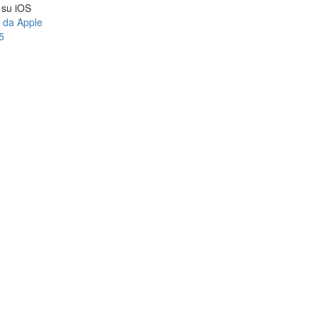
a su iOS
e da Apple
5