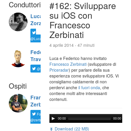
Conduttori
#162: Sviluppare
su iOS con
Luca
Francesco
Zorzi
Zerbinati
@LucaTNT
4 aprile 2014 - 47 minuti
Federico
Luca e Federico hanno invitato
Travaini
Francesco Zerbinati
(sviluppatore di
@ftrava
Priceradar
) per parlare della sua
esperienza come sviluppatore iOS. Vi
consigliamo caldamente di non
Ospiti
perdervi anche
il fuori onda
, che
contiene molti altre interessanti
Francesco
contenuti.
Zerbinati
Follow
00:00
00:00
@zerbfra
⏬ Download (22 MB)