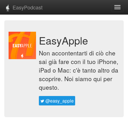
EasyPodcast
Toggl
navig
EasyApple
Non accontentarti di ciò che
sai già fare con il tuo iPhone,
iPad o Mac: c'è tanto altro da
scoprire. Noi siamo qui per
questo.
@easy_apple