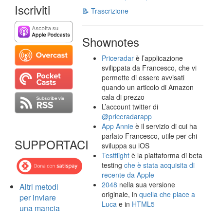
Iscriviti
📝 Trascrizione
Shownotes
Priceradar
è l’applicazione
svilippata da Francesco, che vi
permette di essere avvisati
quando un articolo di Amazon
cala di prezzo
L’account twitter di
@priceradarapp
App Annie
è il servizio di cui ha
parlato Francesco, utile per chi
SUPPORTACI
sviluppa su iOS
Testflight
è la piattaforma di beta
testing
che è stata acquisita di
recente da Apple
2048
nella sua versione
Altri metodi
originale, in
quella che piace a
per inviare
Luca
e in
HTML5
una mancia