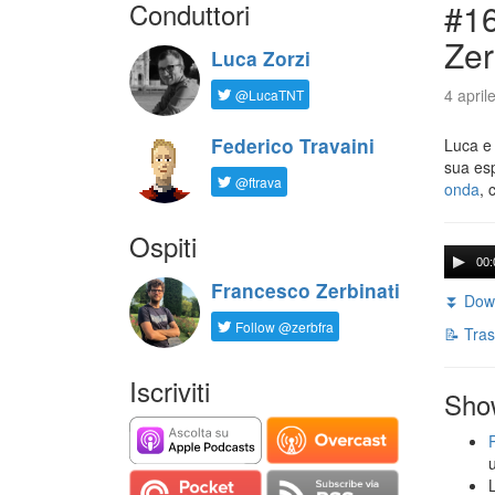
Conduttori
#16
Zer
Luca Zorzi
4 april
@LucaTNT
Federico Travaini
Luca e
sua es
@ftrava
onda
, 
Ospiti
00:
Francesco Zerbinati
⏬ Down
Follow @zerbfra
📝 Tras
Iscriviti
Sho
L