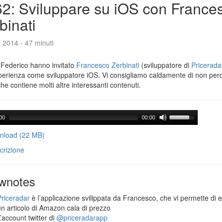
2: Sviluppare su iOS con France
binati
e 2014 - 47 minuti
 Federico hanno invitato
Francesco Zerbinati
(sviluppatore di
Pricerada
perienza come sviluppatore iOS. Vi consigliamo caldamente di non per
che contiene molti altre interessanti contenuti.
00
00:00
load (22 MB)
crizione
wnotes
Priceradar
è l’applicazione svilippata da Francesco, che vi permette di 
un articolo di Amazon cala di prezzo
’account twitter di
@priceradarapp