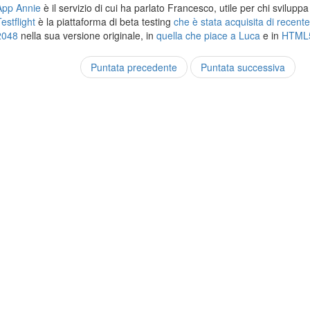
App Annie
è il servizio di cui ha parlato Francesco, utile per chi svilupp
estflight
è la piattaforma di beta testing
che è stata acquisita di recent
2048
nella sua versione originale, in
quella che piace a Luca
e in
HTML
Puntata precedente
Puntata successiva