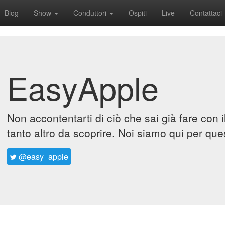
Blog
Show
Conduttori
Ospiti
Live
Contattaci
EasyApple
Non accontentarti di ciò che sai già fare con 
tanto altro da scoprire. Noi siamo qui per que
@easy_apple