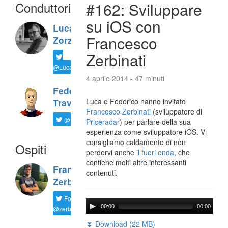
Conduttori
#162: Sviluppare
su iOS con
Luca
Francesco
Zorzi
Zerbinati
@LucaTNT
4 aprile 2014 - 47 minuti
Federico
Luca e Federico hanno invitato
Travaini
Francesco Zerbinati
(sviluppatore di
@ftrava
Priceradar
) per parlare della sua
esperienza come sviluppatore iOS. Vi
consigliamo caldamente di non
Ospiti
perdervi anche
il fuori onda
, che
contiene molti altre interessanti
Francesco
contenuti.
Zerbinati
Follow
00:00
00:00
@zerbfra
⏬ Download (22 MB)