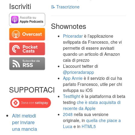
Iscriviti
📝 Trascrizione
Shownotes
Priceradar
è l’applicazione
svilippata da Francesco, che vi
permette di essere avvisati
quando un articolo di Amazon
cala di prezzo
L’account twitter di
@priceradarapp
App Annie
è il servizio di cui ha
parlato Francesco, utile per chi
SUPPORTACI
sviluppa su iOS
Testflight
è la piattaforma di beta
testing
che è stata acquisita di
recente da Apple
2048
nella sua versione
Altri metodi
originale, in
quella che piace a
per inviare
Luca
e in
HTML5
una mancia