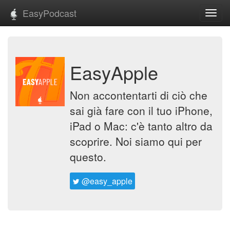
EasyPodcast
Toggl
navig
EasyApple
Non accontentarti di ciò che
sai già fare con il tuo iPhone,
iPad o Mac: c'è tanto altro da
scoprire. Noi siamo qui per
questo.
@easy_apple