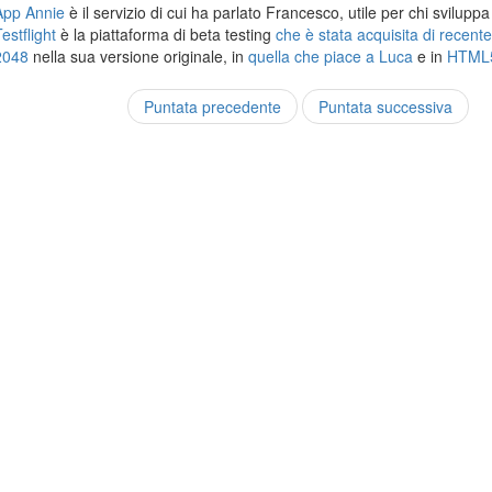
App Annie
è il servizio di cui ha parlato Francesco, utile per chi svilupp
estflight
è la piattaforma di beta testing
che è stata acquisita di recent
2048
nella sua versione originale, in
quella che piace a Luca
e in
HTML
Puntata precedente
Puntata successiva