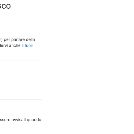
sco
r
) per parlare della
dervi anche
il fuori
essere avvisati quando