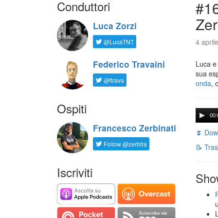
Conduttori
#16
Zer
Luca Zorzi
4 april
@LucaTNT
Federico Travaini
Luca e
sua es
@ftrava
onda
, 
Ospiti
00:
Francesco Zerbinati
⏬ Down
Follow @zerbfra
📝 Tras
Iscriviti
Sho
L