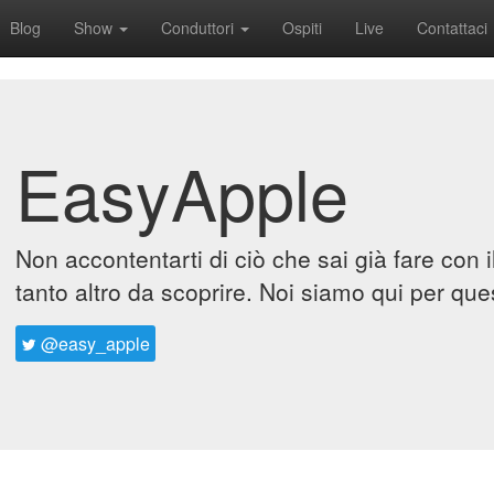
Blog
Show
Conduttori
Ospiti
Live
Contattaci
EasyApple
Non accontentarti di ciò che sai già fare con 
tanto altro da scoprire. Noi siamo qui per que
@easy_apple