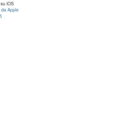
a su iOS
e da Apple
5