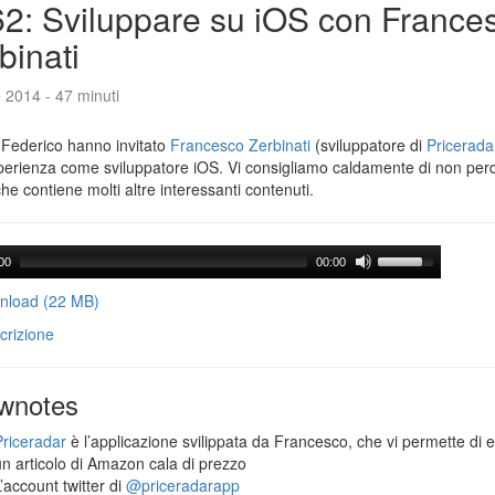
2: Sviluppare su iOS con France
binati
e 2014 - 47 minuti
 Federico hanno invitato
Francesco Zerbinati
(sviluppatore di
Pricerada
perienza come sviluppatore iOS. Vi consigliamo caldamente di non per
che contiene molti altre interessanti contenuti.
00
00:00
load (22 MB)
crizione
wnotes
Priceradar
è l’applicazione svilippata da Francesco, che vi permette di 
un articolo di Amazon cala di prezzo
’account twitter di
@priceradarapp