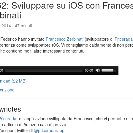
2: Sviluppare su iOS con France
binati
e 2014 - 47 minuti
 Federico hanno invitato
Francesco Zerbinati
(sviluppatore di
Pricerada
perienza come sviluppatore iOS. Vi consigliamo caldamente di non per
che contiene molti altre interessanti contenuti.
00
00:00
load (22 MB)
crizione
wnotes
Priceradar
è l’applicazione svilippata da Francesco, che vi permette di 
un articolo di Amazon cala di prezzo
’account twitter di
@priceradarapp