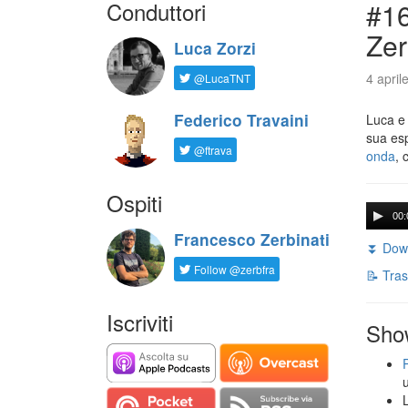
Conduttori
#16
Zer
Luca Zorzi
4 april
@LucaTNT
Federico Travaini
Luca e
sua es
@ftrava
onda
, 
Ospiti
00:
Francesco Zerbinati
⏬ Down
Follow @zerbfra
📝 Tras
Iscriviti
Sho
L