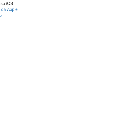
a su iOS
e da Apple
5