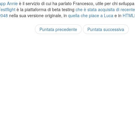
App Annie
è il servizio di cui ha parlato Francesco, utile per chi svilupp
estflight
è la piattaforma di beta testing
che è stata acquisita di recent
2048
nella sua versione originale, in
quella che piace a Luca
e in
HTML
Puntata precedente
Puntata successiva