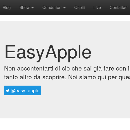
Blog
Show
Conduttori
Ospiti
Live
Contattaci
EasyApple
Non accontentarti di ciò che sai già fare con 
tanto altro da scoprire. Noi siamo qui per que
@easy_apple