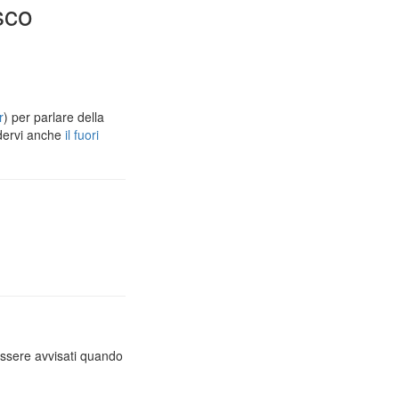
sco
r
) per parlare della
dervi anche
il fuori
essere avvisati quando