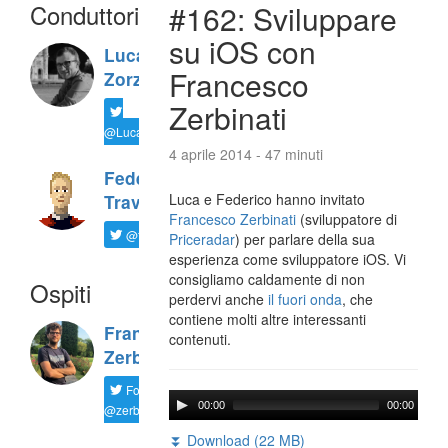
Conduttori
#162: Sviluppare
su iOS con
Luca
Francesco
Zorzi
Zerbinati
@LucaTNT
4 aprile 2014 - 47 minuti
Federico
Luca e Federico hanno invitato
Travaini
Francesco Zerbinati
(sviluppatore di
@ftrava
Priceradar
) per parlare della sua
esperienza come sviluppatore iOS. Vi
consigliamo caldamente di non
Ospiti
perdervi anche
il fuori onda
, che
contiene molti altre interessanti
Francesco
contenuti.
Zerbinati
Follow
00:00
00:00
@zerbfra
⏬ Download (22 MB)