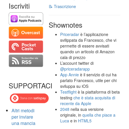
Iscriviti
📝 Trascrizione
Shownotes
Priceradar
è l’applicazione
svilippata da Francesco, che vi
permette di essere avvisati
quando un articolo di Amazon
cala di prezzo
L’account twitter di
@priceradarapp
App Annie
è il servizio di cui ha
parlato Francesco, utile per chi
SUPPORTACI
sviluppa su iOS
Testflight
è la piattaforma di beta
testing
che è stata acquisita di
recente da Apple
2048
nella sua versione
Altri metodi
originale, in
quella che piace a
per inviare
Luca
e in
HTML5
una mancia