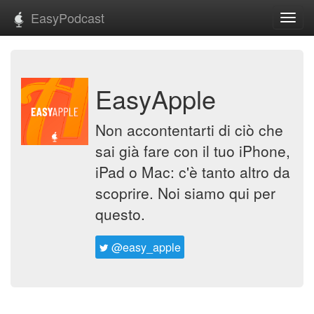
EasyPodcast
Toggl
navig
EasyApple
Non accontentarti di ciò che
sai già fare con il tuo iPhone,
iPad o Mac: c'è tanto altro da
scoprire. Noi siamo qui per
questo.
@easy_apple