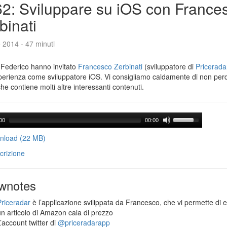
2: Sviluppare su iOS con France
binati
e 2014 - 47 minuti
 Federico hanno invitato
Francesco Zerbinati
(sviluppatore di
Pricerada
perienza come sviluppatore iOS. Vi consigliamo caldamente di non per
che contiene molti altre interessanti contenuti.
00
00:00
load (22 MB)
crizione
wnotes
Priceradar
è l’applicazione svilippata da Francesco, che vi permette di 
un articolo di Amazon cala di prezzo
’account twitter di
@priceradarapp