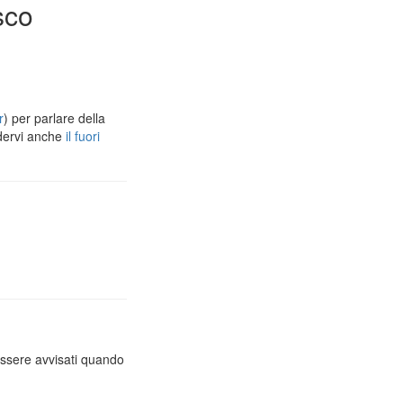
sco
r
) per parlare della
dervi anche
il fuori
essere avvisati quando