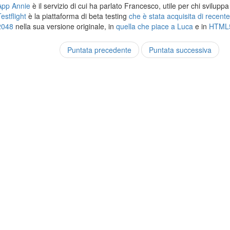
App Annie
è il servizio di cui ha parlato Francesco, utile per chi svilupp
estflight
è la piattaforma di beta testing
che è stata acquisita di recent
2048
nella sua versione originale, in
quella che piace a Luca
e in
HTML
Puntata precedente
Puntata successiva