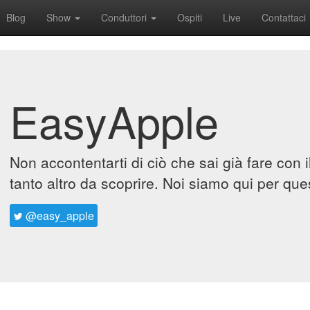
Blog
Show
Conduttori
Ospiti
Live
Contattaci
EasyApple
Non accontentarti di ciò che sai già fare con 
tanto altro da scoprire. Noi siamo qui per que
@easy_apple