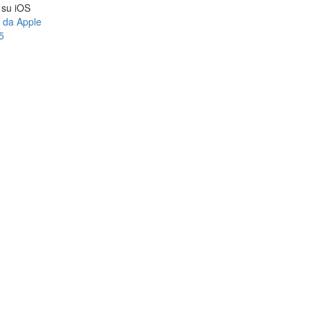
a su iOS
e da Apple
5