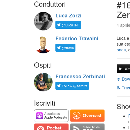
Conduttori
#16
Zer
Luca Zorzi
4 april
@LucaTNT
Federico Travaini
Luca e
sua es
@ftrava
onda
, 
Ospiti
00:
Francesco Zerbinati
⏬ Down
Follow @zerbfra
📝 Tras
Iscriviti
Sho
L