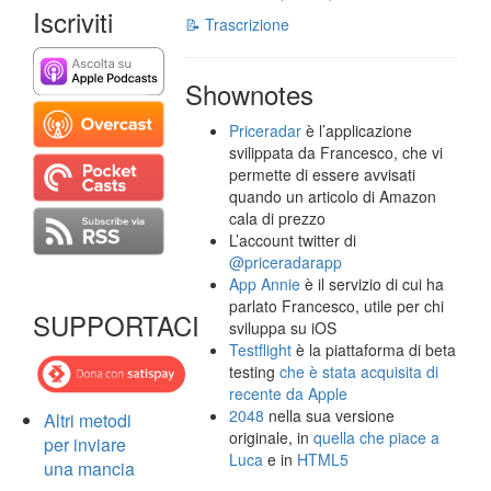
Iscriviti
📝 Trascrizione
Shownotes
Priceradar
è l’applicazione
svilippata da Francesco, che vi
permette di essere avvisati
quando un articolo di Amazon
cala di prezzo
L’account twitter di
@priceradarapp
App Annie
è il servizio di cui ha
parlato Francesco, utile per chi
SUPPORTACI
sviluppa su iOS
Testflight
è la piattaforma di beta
testing
che è stata acquisita di
recente da Apple
2048
nella sua versione
Altri metodi
originale, in
quella che piace a
per inviare
Luca
e in
HTML5
una mancia