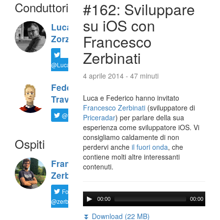
Conduttori
#162: Sviluppare
su iOS con
Luca
Francesco
Zorzi
Zerbinati
@LucaTNT
4 aprile 2014 - 47 minuti
Federico
Luca e Federico hanno invitato
Travaini
Francesco Zerbinati
(sviluppatore di
@ftrava
Priceradar
) per parlare della sua
esperienza come sviluppatore iOS. Vi
consigliamo caldamente di non
Ospiti
perdervi anche
il fuori onda
, che
contiene molti altre interessanti
Francesco
contenuti.
Zerbinati
Follow
00:00
00:00
@zerbfra
⏬ Download (22 MB)