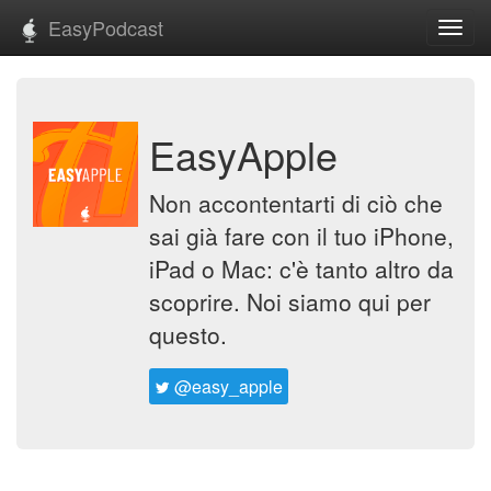
EasyPodcast
Toggl
navig
EasyApple
Non accontentarti di ciò che
sai già fare con il tuo iPhone,
iPad o Mac: c'è tanto altro da
scoprire. Noi siamo qui per
questo.
@easy_apple