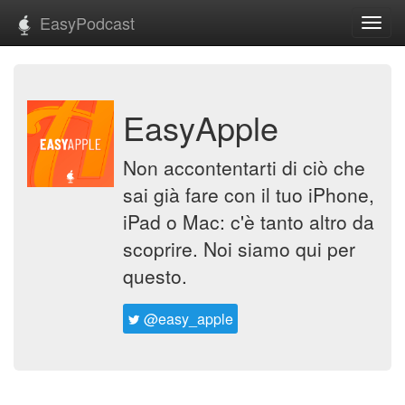
EasyPodcast
Toggl
navig
EasyApple
Non accontentarti di ciò che
sai già fare con il tuo iPhone,
iPad o Mac: c'è tanto altro da
scoprire. Noi siamo qui per
questo.
@easy_apple