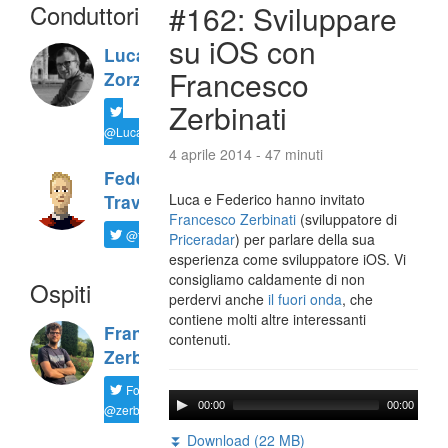
Conduttori
#162: Sviluppare
su iOS con
Luca
Francesco
Zorzi
Zerbinati
@LucaTNT
4 aprile 2014 - 47 minuti
Federico
Luca e Federico hanno invitato
Travaini
Francesco Zerbinati
(sviluppatore di
@ftrava
Priceradar
) per parlare della sua
esperienza come sviluppatore iOS. Vi
consigliamo caldamente di non
Ospiti
perdervi anche
il fuori onda
, che
contiene molti altre interessanti
Francesco
contenuti.
Zerbinati
Follow
00:00
00:00
@zerbfra
⏬ Download (22 MB)