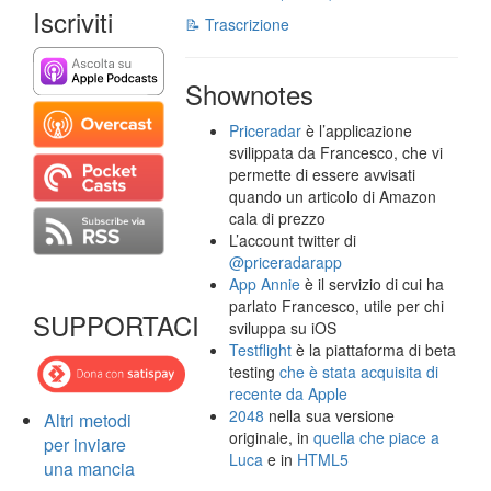
Iscriviti
📝 Trascrizione
Shownotes
Priceradar
è l’applicazione
svilippata da Francesco, che vi
permette di essere avvisati
quando un articolo di Amazon
cala di prezzo
L’account twitter di
@priceradarapp
App Annie
è il servizio di cui ha
parlato Francesco, utile per chi
SUPPORTACI
sviluppa su iOS
Testflight
è la piattaforma di beta
testing
che è stata acquisita di
recente da Apple
2048
nella sua versione
Altri metodi
originale, in
quella che piace a
per inviare
Luca
e in
HTML5
una mancia