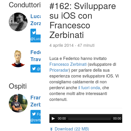
Conduttori
#162: Sviluppare
su iOS con
Luca
Francesco
Zorzi
Zerbinati
@LucaTNT
4 aprile 2014 - 47 minuti
Federico
Luca e Federico hanno invitato
Travaini
Francesco Zerbinati
(sviluppatore di
@ftrava
Priceradar
) per parlare della sua
esperienza come sviluppatore iOS. Vi
consigliamo caldamente di non
Ospiti
perdervi anche
il fuori onda
, che
contiene molti altre interessanti
Francesco
contenuti.
Zerbinati
Follow
00:00
00:00
@zerbfra
⏬ Download (22 MB)