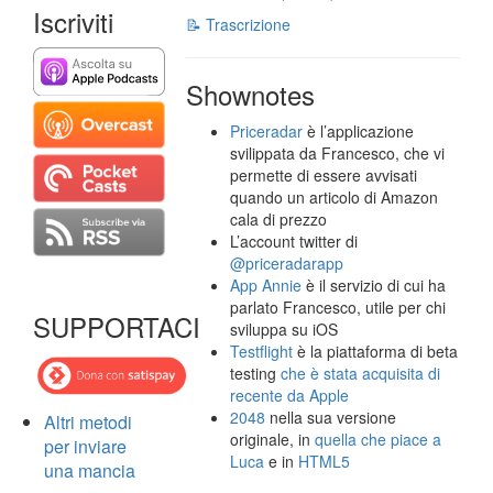
Iscriviti
📝 Trascrizione
Shownotes
Priceradar
è l’applicazione
svilippata da Francesco, che vi
permette di essere avvisati
quando un articolo di Amazon
cala di prezzo
L’account twitter di
@priceradarapp
App Annie
è il servizio di cui ha
parlato Francesco, utile per chi
SUPPORTACI
sviluppa su iOS
Testflight
è la piattaforma di beta
testing
che è stata acquisita di
recente da Apple
2048
nella sua versione
Altri metodi
originale, in
quella che piace a
per inviare
Luca
e in
HTML5
una mancia