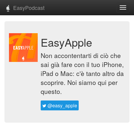
EasyPodcast
Toggl
navig
EasyApple
Non accontentarti di ciò che
sai già fare con il tuo iPhone,
iPad o Mac: c'è tanto altro da
scoprire. Noi siamo qui per
questo.
@easy_apple