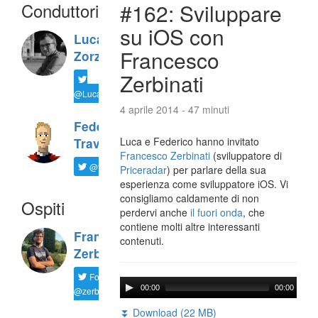
Conduttori
#162: Sviluppare
su iOS con
Luca
Francesco
Zorzi
Zerbinati
@LucaTNT
4 aprile 2014 - 47 minuti
Federico
Luca e Federico hanno invitato
Travaini
Francesco Zerbinati
(sviluppatore di
@ftrava
Priceradar
) per parlare della sua
esperienza come sviluppatore iOS. Vi
consigliamo caldamente di non
Ospiti
perdervi anche
il fuori onda
, che
contiene molti altre interessanti
Francesco
contenuti.
Zerbinati
Follow
00:00
00:00
@zerbfra
⏬ Download (22 MB)