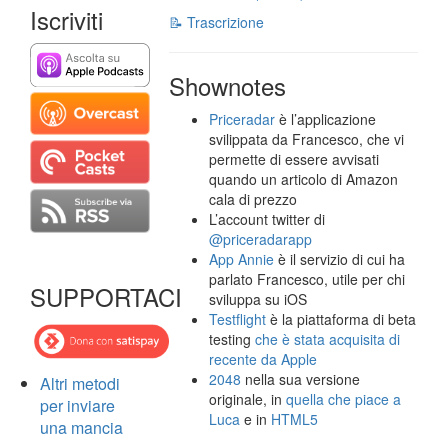
Iscriviti
📝 Trascrizione
Shownotes
Priceradar
è l’applicazione
svilippata da Francesco, che vi
permette di essere avvisati
quando un articolo di Amazon
cala di prezzo
L’account twitter di
@priceradarapp
App Annie
è il servizio di cui ha
parlato Francesco, utile per chi
SUPPORTACI
sviluppa su iOS
Testflight
è la piattaforma di beta
testing
che è stata acquisita di
recente da Apple
2048
nella sua versione
Altri metodi
originale, in
quella che piace a
per inviare
Luca
e in
HTML5
una mancia