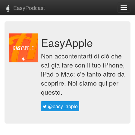
EasyPodcast
Toggl
navig
EasyApple
Non accontentarti di ciò che
sai già fare con il tuo iPhone,
iPad o Mac: c'è tanto altro da
scoprire. Noi siamo qui per
questo.
@easy_apple