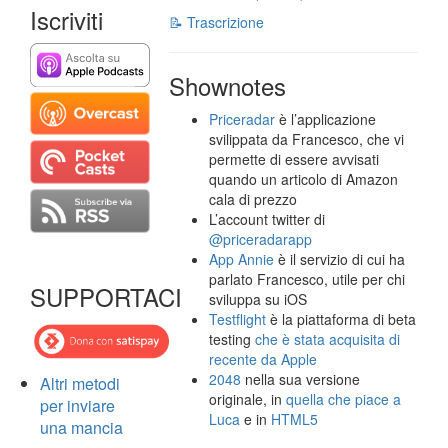
Iscriviti
📝 Trascrizione
Shownotes
Priceradar
è l’applicazione
svilippata da Francesco, che vi
permette di essere avvisati
quando un articolo di Amazon
cala di prezzo
L’account twitter di
@priceradarapp
App Annie
è il servizio di cui ha
parlato Francesco, utile per chi
SUPPORTACI
sviluppa su iOS
Testflight
è la piattaforma di beta
testing
che è stata acquisita di
recente da Apple
2048
nella sua versione
Altri metodi
originale, in
quella che piace a
per inviare
Luca
e in
HTML5
una mancia