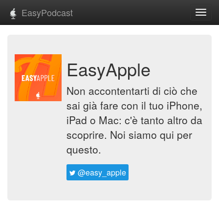
EasyPodcast
Toggl
navig
EasyApple
Non accontentarti di ciò che
sai già fare con il tuo iPhone,
iPad o Mac: c'è tanto altro da
scoprire. Noi siamo qui per
questo.
@easy_apple