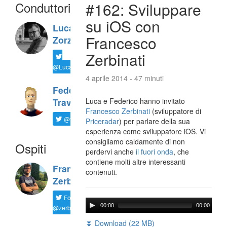
Conduttori
#162: Sviluppare
su iOS con
Luca
Francesco
Zorzi
Zerbinati
@LucaTNT
4 aprile 2014 - 47 minuti
Federico
Luca e Federico hanno invitato
Travaini
Francesco Zerbinati
(sviluppatore di
@ftrava
Priceradar
) per parlare della sua
esperienza come sviluppatore iOS. Vi
consigliamo caldamente di non
Ospiti
perdervi anche
il fuori onda
, che
contiene molti altre interessanti
Francesco
contenuti.
Zerbinati
Follow
00:00
00:00
@zerbfra
⏬ Download (22 MB)