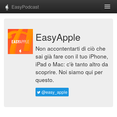
EasyPodcast
Toggl
navig
EasyApple
Non accontentarti di ciò che
sai già fare con il tuo iPhone,
iPad o Mac: c'è tanto altro da
scoprire. Noi siamo qui per
questo.
@easy_apple