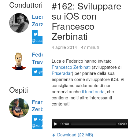
Conduttori
#162: Sviluppare
su iOS con
Luca
Francesco
Zorzi
Zerbinati
@LucaTNT
4 aprile 2014 - 47 minuti
Federico
Luca e Federico hanno invitato
Travaini
Francesco Zerbinati
(sviluppatore di
@ftrava
Priceradar
) per parlare della sua
esperienza come sviluppatore iOS. Vi
consigliamo caldamente di non
Ospiti
perdervi anche
il fuori onda
, che
contiene molti altre interessanti
Francesco
contenuti.
Zerbinati
Follow
00:00
00:00
@zerbfra
⏬ Download (22 MB)