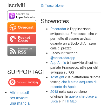
Iscriviti
📝 Trascrizione
Shownotes
Priceradar
è l’applicazione
svilippata da Francesco, che vi
permette di essere avvisati
quando un articolo di Amazon
cala di prezzo
L’account twitter di
@priceradarapp
App Annie
è il servizio di cui ha
parlato Francesco, utile per chi
SUPPORTACI
sviluppa su iOS
Testflight
è la piattaforma di beta
testing
che è stata acquisita di
recente da Apple
2048
nella sua versione
Altri metodi
originale, in
quella che piace a
per inviare
Luca
e in
HTML5
una mancia