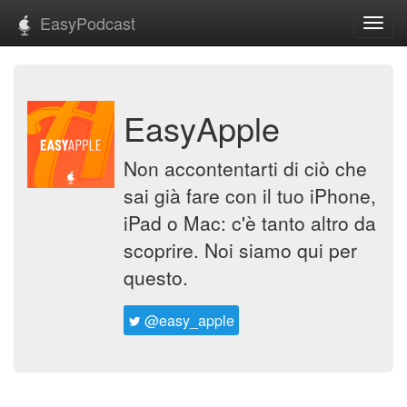
EasyPodcast
Toggl
navig
EasyApple
Non accontentarti di ciò che
sai già fare con il tuo iPhone,
iPad o Mac: c'è tanto altro da
scoprire. Noi siamo qui per
questo.
@easy_apple