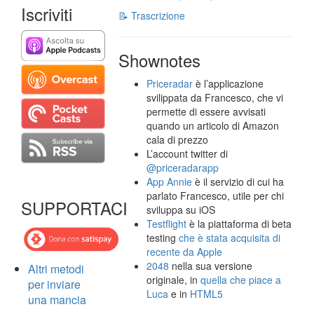
Iscriviti
📝 Trascrizione
Shownotes
Priceradar
è l’applicazione
svilippata da Francesco, che vi
permette di essere avvisati
quando un articolo di Amazon
cala di prezzo
L’account twitter di
@priceradarapp
App Annie
è il servizio di cui ha
parlato Francesco, utile per chi
SUPPORTACI
sviluppa su iOS
Testflight
è la piattaforma di beta
testing
che è stata acquisita di
recente da Apple
2048
nella sua versione
Altri metodi
originale, in
quella che piace a
per inviare
Luca
e in
HTML5
una mancia