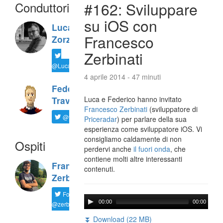
Conduttori
#162: Sviluppare
su iOS con
Luca
Francesco
Zorzi
Zerbinati
@LucaTNT
4 aprile 2014 - 47 minuti
Federico
Luca e Federico hanno invitato
Travaini
Francesco Zerbinati
(sviluppatore di
@ftrava
Priceradar
) per parlare della sua
esperienza come sviluppatore iOS. Vi
consigliamo caldamente di non
Ospiti
perdervi anche
il fuori onda
, che
contiene molti altre interessanti
Francesco
contenuti.
Zerbinati
Follow
00:00
00:00
@zerbfra
⏬ Download (22 MB)