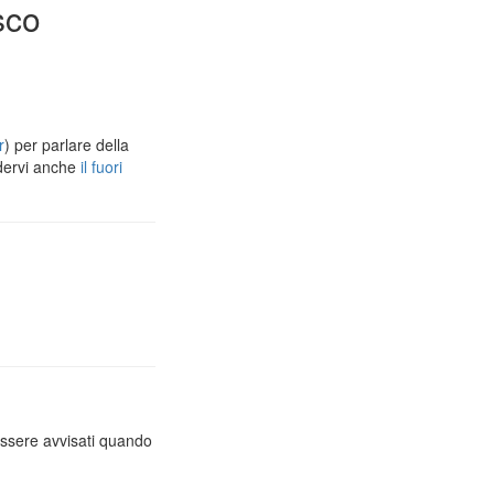
sco
r
) per parlare della
dervi anche
il fuori
essere avvisati quando