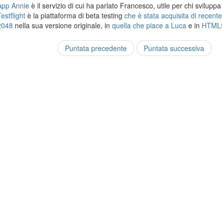
App Annie
è il servizio di cui ha parlato Francesco, utile per chi svilupp
estflight
è la piattaforma di beta testing
che è stata acquisita di recent
2048
nella sua versione originale, in
quella che piace a Luca
e in
HTML
Puntata precedente
Puntata successiva