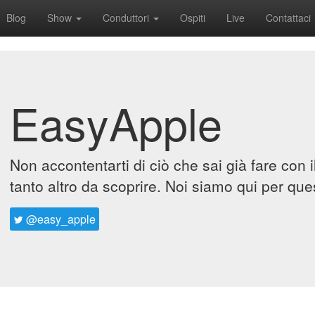
Blog
Show
Conduttori
Ospiti
Live
Contattaci
EasyApple
Non accontentarti di ciò che sai già fare con 
tanto altro da scoprire. Noi siamo qui per que
@easy_apple