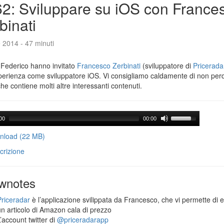
2: Sviluppare su iOS con France
binati
e 2014 - 47 minuti
 Federico hanno invitato
Francesco Zerbinati
(sviluppatore di
Pricerada
perienza come sviluppatore iOS. Vi consigliamo caldamente di non per
che contiene molti altre interessanti contenuti.
00
00:00
load (22 MB)
crizione
wnotes
Priceradar
è l’applicazione svilippata da Francesco, che vi permette di 
un articolo di Amazon cala di prezzo
’account twitter di
@priceradarapp