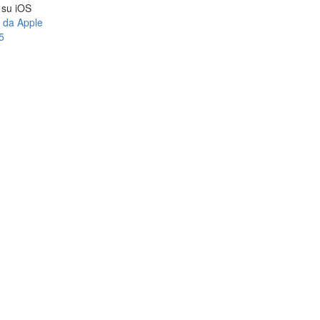
a su iOS
e da Apple
5