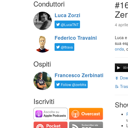
Conduttori
#16
Zer
Luca Zorzi
4 april
@LucaTNT
Federico Travaini
Luca e
sua es
@ftrava
onda
, 
Ospiti
00:
Francesco Zerbinati
⏬ Down
Follow @zerbfra
📝 Tras
Iscriviti
Sho
L