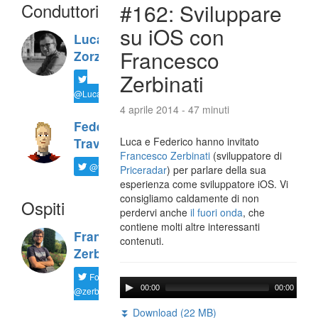
Conduttori
#162: Sviluppare
su iOS con
Luca
Francesco
Zorzi
Zerbinati
@LucaTNT
4 aprile 2014 - 47 minuti
Federico
Luca e Federico hanno invitato
Travaini
Francesco Zerbinati
(sviluppatore di
@ftrava
Priceradar
) per parlare della sua
esperienza come sviluppatore iOS. Vi
consigliamo caldamente di non
Ospiti
perdervi anche
il fuori onda
, che
contiene molti altre interessanti
Francesco
contenuti.
Zerbinati
Follow
00:00
00:00
@zerbfra
⏬ Download (22 MB)