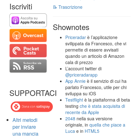
Iscriviti
📝 Trascrizione
Shownotes
Priceradar
è l’applicazione
svilippata da Francesco, che vi
permette di essere avvisati
quando un articolo di Amazon
cala di prezzo
L’account twitter di
@priceradarapp
App Annie
è il servizio di cui ha
parlato Francesco, utile per chi
SUPPORTACI
sviluppa su iOS
Testflight
è la piattaforma di beta
testing
che è stata acquisita di
recente da Apple
2048
nella sua versione
Altri metodi
originale, in
quella che piace a
per inviare
Luca
e in
HTML5
una mancia