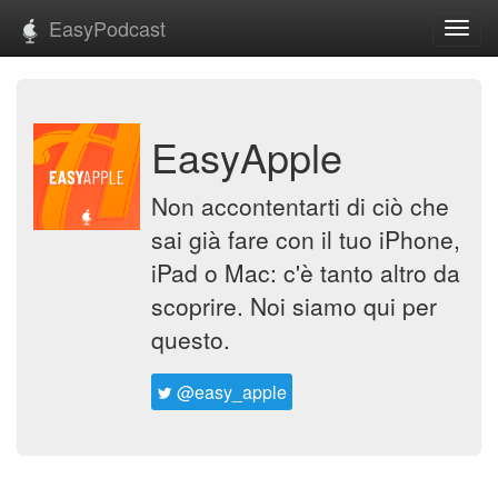
EasyPodcast
Toggl
navig
EasyApple
Non accontentarti di ciò che
sai già fare con il tuo iPhone,
iPad o Mac: c'è tanto altro da
scoprire. Noi siamo qui per
questo.
@easy_apple