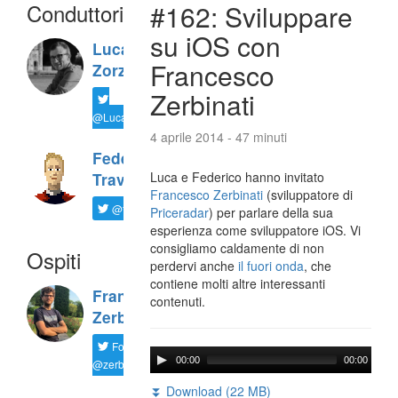
Conduttori
#162: Sviluppare
su iOS con
Luca
Francesco
Zorzi
Zerbinati
@LucaTNT
4 aprile 2014 - 47 minuti
Federico
Luca e Federico hanno invitato
Travaini
Francesco Zerbinati
(sviluppatore di
@ftrava
Priceradar
) per parlare della sua
esperienza come sviluppatore iOS. Vi
consigliamo caldamente di non
Ospiti
perdervi anche
il fuori onda
, che
contiene molti altre interessanti
Francesco
contenuti.
Zerbinati
Follow
00:00
00:00
@zerbfra
⏬ Download (22 MB)