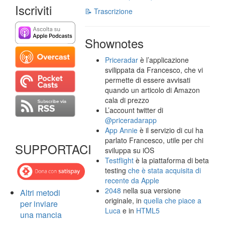
Iscriviti
📝 Trascrizione
Shownotes
Priceradar
è l’applicazione
svilippata da Francesco, che vi
permette di essere avvisati
quando un articolo di Amazon
cala di prezzo
L’account twitter di
@priceradarapp
App Annie
è il servizio di cui ha
parlato Francesco, utile per chi
SUPPORTACI
sviluppa su iOS
Testflight
è la piattaforma di beta
testing
che è stata acquisita di
recente da Apple
2048
nella sua versione
Altri metodi
originale, in
quella che piace a
per inviare
Luca
e in
HTML5
una mancia