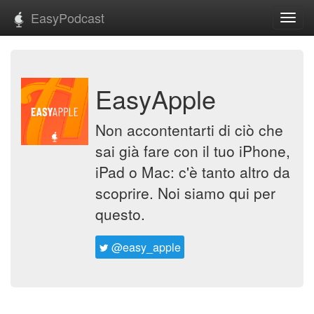
EasyPodcast
Toggl
navig
EasyApple
Non accontentarti di ciò che
sai già fare con il tuo iPhone,
iPad o Mac: c'è tanto altro da
scoprire. Noi siamo qui per
questo.
@easy_apple