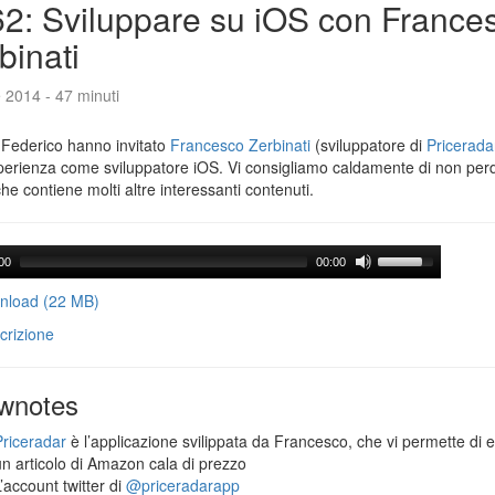
2: Sviluppare su iOS con France
binati
e 2014 - 47 minuti
 Federico hanno invitato
Francesco Zerbinati
(sviluppatore di
Pricerada
perienza come sviluppatore iOS. Vi consigliamo caldamente di non per
che contiene molti altre interessanti contenuti.
00
00:00
load (22 MB)
crizione
wnotes
Priceradar
è l’applicazione svilippata da Francesco, che vi permette di 
un articolo di Amazon cala di prezzo
’account twitter di
@priceradarapp