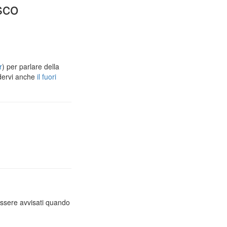
sco
r
) per parlare della
dervi anche
il fuori
essere avvisati quando