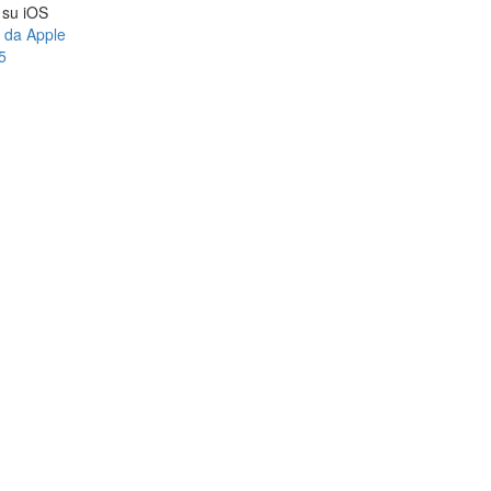
a su iOS
e da Apple
5