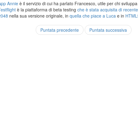
App Annie
è il servizio di cui ha parlato Francesco, utile per chi svilupp
estflight
è la piattaforma di beta testing
che è stata acquisita di recent
2048
nella sua versione originale, in
quella che piace a Luca
e in
HTML
Puntata precedente
Puntata successiva