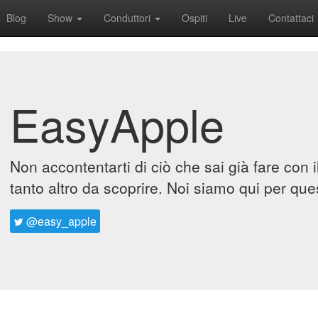
Blog
Show
Conduttori
Ospiti
Live
Contattaci
EasyApple
Non accontentarti di ciò che sai già fare con 
tanto altro da scoprire. Noi siamo qui per que
@easy_apple