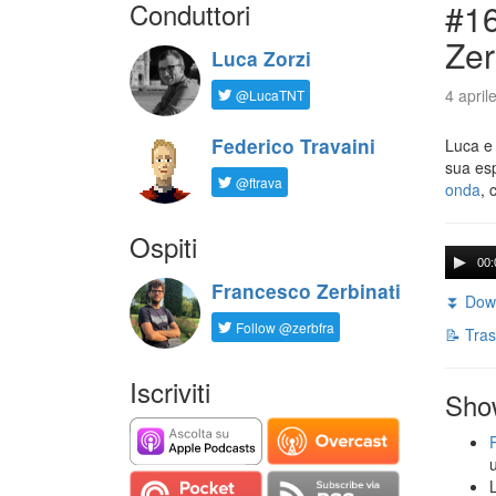
Conduttori
#16
Zer
Luca Zorzi
4 april
@LucaTNT
Federico Travaini
Luca e
sua es
@ftrava
onda
, 
Ospiti
00:
Francesco Zerbinati
⏬ Down
Follow @zerbfra
📝 Tras
Iscriviti
Sho
L