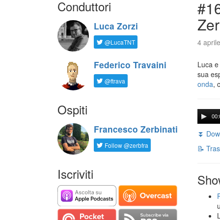
Conduttori
#16
Zer
Luca Zorzi
4 april
@LucaTNT
Federico Travaini
Luca e
sua es
@ftrava
onda
, 
Ospiti
00:
Francesco Zerbinati
⏬ Down
Follow @zerbfra
📝 Tras
Iscriviti
Sho
L