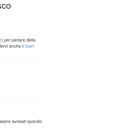
sco
r
) per parlare della
dervi anche
il fuori
essere avvisati quando