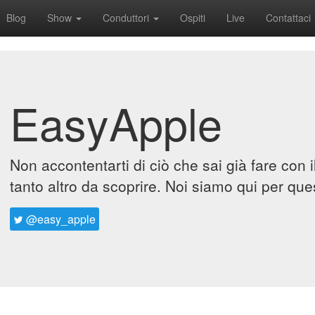
Blog
Show
Conduttori
Ospiti
Live
Contattaci
EasyApple
Non accontentarti di ciò che sai già fare con 
tanto altro da scoprire. Noi siamo qui per que
@easy_apple