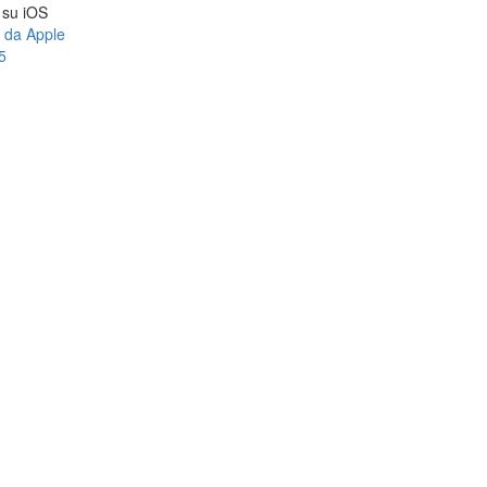
a su iOS
e da Apple
5