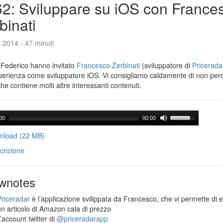
2: Sviluppare su iOS con France
binati
e 2014 - 47 minuti
 Federico hanno invitato
Francesco Zerbinati
(sviluppatore di
Pricerada
perienza come sviluppatore iOS. Vi consigliamo caldamente di non per
che contiene molti altre interessanti contenuti.
00
00:00
load (22 MB)
crizione
wnotes
Priceradar
è l’applicazione svilippata da Francesco, che vi permette di 
un articolo di Amazon cala di prezzo
’account twitter di
@priceradarapp