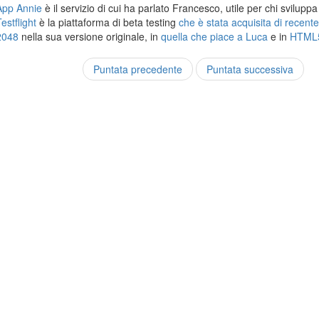
App Annie
è il servizio di cui ha parlato Francesco, utile per chi svilupp
estflight
è la piattaforma di beta testing
che è stata acquisita di recent
2048
nella sua versione originale, in
quella che piace a Luca
e in
HTML
Puntata precedente
Puntata successiva