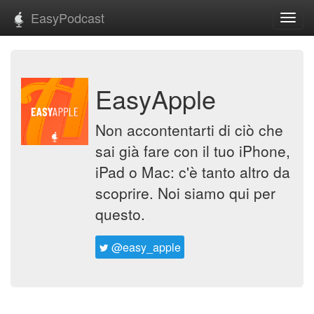
EasyPodcast
Toggl
navig
EasyApple
Non accontentarti di ciò che
sai già fare con il tuo iPhone,
iPad o Mac: c'è tanto altro da
scoprire. Noi siamo qui per
questo.
@easy_apple