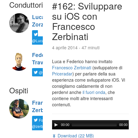
Conduttori
#162: Sviluppare
su iOS con
Luca
Francesco
Zorzi
Zerbinati
@LucaTNT
4 aprile 2014 - 47 minuti
Federico
Luca e Federico hanno invitato
Travaini
Francesco Zerbinati
(sviluppatore di
@ftrava
Priceradar
) per parlare della sua
esperienza come sviluppatore iOS. Vi
consigliamo caldamente di non
Ospiti
perdervi anche
il fuori onda
, che
contiene molti altre interessanti
Francesco
contenuti.
Zerbinati
Follow
00:00
00:00
@zerbfra
⏬ Download (22 MB)