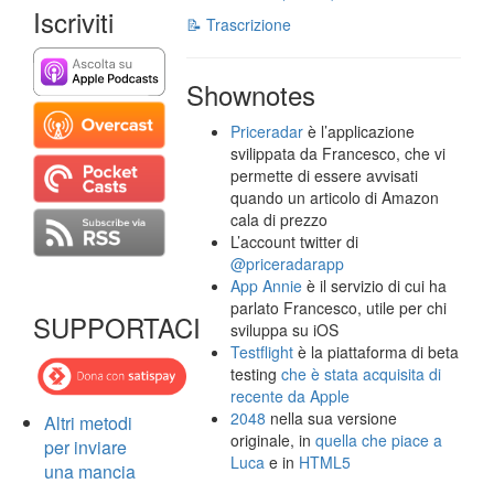
Iscriviti
📝 Trascrizione
Shownotes
Priceradar
è l’applicazione
svilippata da Francesco, che vi
permette di essere avvisati
quando un articolo di Amazon
cala di prezzo
L’account twitter di
@priceradarapp
App Annie
è il servizio di cui ha
parlato Francesco, utile per chi
SUPPORTACI
sviluppa su iOS
Testflight
è la piattaforma di beta
testing
che è stata acquisita di
recente da Apple
2048
nella sua versione
Altri metodi
originale, in
quella che piace a
per inviare
Luca
e in
HTML5
una mancia