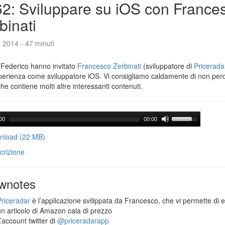
2: Sviluppare su iOS con France
binati
e 2014 - 47 minuti
 Federico hanno invitato
Francesco Zerbinati
(sviluppatore di
Pricerada
perienza come sviluppatore iOS. Vi consigliamo caldamente di non per
che contiene molti altre interessanti contenuti.
00
00:00
load (22 MB)
crizione
wnotes
Priceradar
è l’applicazione svilippata da Francesco, che vi permette di 
un articolo di Amazon cala di prezzo
’account twitter di
@priceradarapp