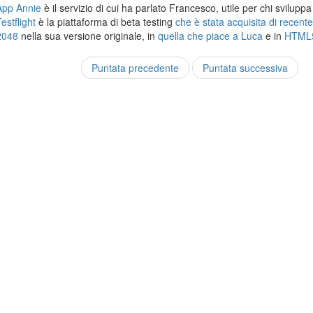
App Annie
è il servizio di cui ha parlato Francesco, utile per chi svilupp
estflight
è la piattaforma di beta testing
che è stata acquisita di recent
2048
nella sua versione originale, in
quella che piace a Luca
e in
HTML
Puntata precedente
Puntata successiva