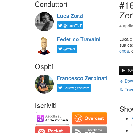
Conduttori
#16
Zer
Luca Zorzi
4 april
@LucaTNT
Federico Travaini
Luca e
sua es
@ftrava
onda
, 
Ospiti
00:
Francesco Zerbinati
⏬ Down
Follow @zerbfra
📝 Tras
Iscriviti
Sho
L