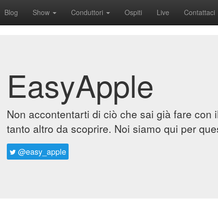
Blog
Show
Conduttori
Ospiti
Live
Contattaci
EasyApple
Non accontentarti di ciò che sai già fare con 
tanto altro da scoprire. Noi siamo qui per que
@easy_apple