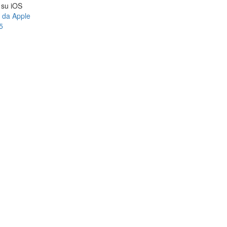
a su iOS
e da Apple
5