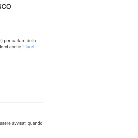
sco
r
) per parlare della
dervi anche
il fuori
essere avvisati quando