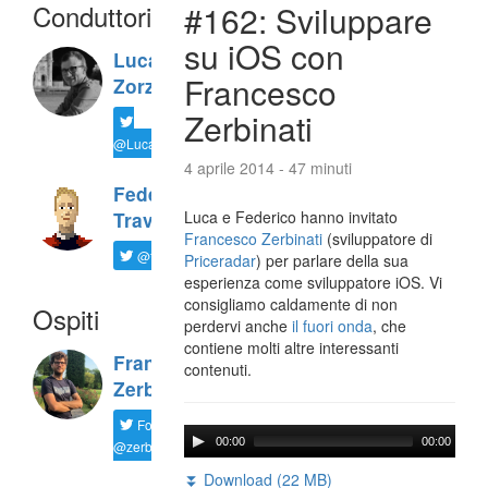
Conduttori
#162: Sviluppare
su iOS con
Luca
Francesco
Zorzi
Zerbinati
@LucaTNT
4 aprile 2014 - 47 minuti
Federico
Luca e Federico hanno invitato
Travaini
Francesco Zerbinati
(sviluppatore di
@ftrava
Priceradar
) per parlare della sua
esperienza come sviluppatore iOS. Vi
consigliamo caldamente di non
Ospiti
perdervi anche
il fuori onda
, che
contiene molti altre interessanti
Francesco
contenuti.
Zerbinati
Follow
00:00
00:00
@zerbfra
⏬ Download (22 MB)