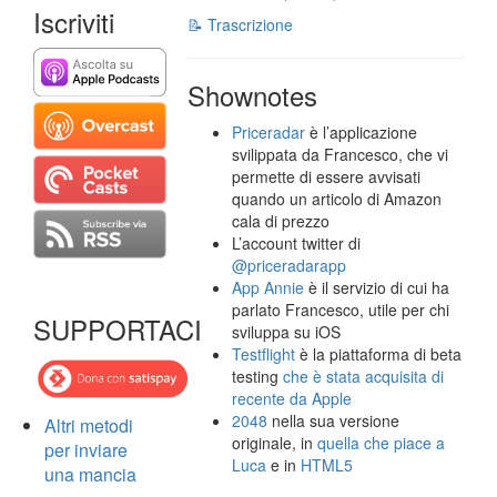
Iscriviti
📝 Trascrizione
Shownotes
Priceradar
è l’applicazione
svilippata da Francesco, che vi
permette di essere avvisati
quando un articolo di Amazon
cala di prezzo
L’account twitter di
@priceradarapp
App Annie
è il servizio di cui ha
parlato Francesco, utile per chi
SUPPORTACI
sviluppa su iOS
Testflight
è la piattaforma di beta
testing
che è stata acquisita di
recente da Apple
2048
nella sua versione
Altri metodi
originale, in
quella che piace a
per inviare
Luca
e in
HTML5
una mancia