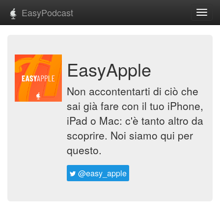
EasyPodcast
Toggl
navig
EasyApple
Non accontentarti di ciò che
sai già fare con il tuo iPhone,
iPad o Mac: c'è tanto altro da
scoprire. Noi siamo qui per
questo.
@easy_apple