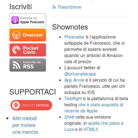
Iscriviti
📝 Trascrizione
Shownotes
Priceradar
è l’applicazione
svilippata da Francesco, che vi
permette di essere avvisati
quando un articolo di Amazon
cala di prezzo
L’account twitter di
@priceradarapp
App Annie
è il servizio di cui ha
parlato Francesco, utile per chi
SUPPORTACI
sviluppa su iOS
Testflight
è la piattaforma di beta
testing
che è stata acquisita di
recente da Apple
2048
nella sua versione
Altri metodi
originale, in
quella che piace a
per inviare
Luca
e in
HTML5
una mancia