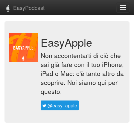
EasyPodcast
Toggl
navig
EasyApple
Non accontentarti di ciò che
sai già fare con il tuo iPhone,
iPad o Mac: c'è tanto altro da
scoprire. Noi siamo qui per
questo.
@easy_apple