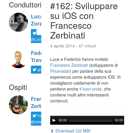
Conduttori
#162: Sviluppare
su iOS con
Luca
Francesco
Zorzi
Zerbinati
@LucaTNT
4 aprile 2014 - 47 minuti
Federico
Luca e Federico hanno invitato
Travaini
Francesco Zerbinati
(sviluppatore di
@ftrava
Priceradar
) per parlare della sua
esperienza come sviluppatore iOS. Vi
consigliamo caldamente di non
Ospiti
perdervi anche
il fuori onda
, che
contiene molti altre interessanti
Francesco
contenuti.
Zerbinati
Follow
00:00
00:00
@zerbfra
⏬ Download (22 MB)