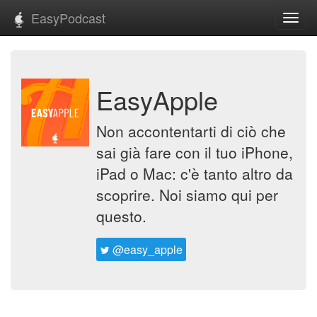
EasyPodcast
Toggl
navig
EasyApple
Non accontentarti di ciò che
sai già fare con il tuo iPhone,
iPad o Mac: c'è tanto altro da
scoprire. Noi siamo qui per
questo.
@easy_apple