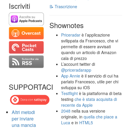
Iscriviti
📝 Trascrizione
Shownotes
Priceradar
è l’applicazione
svilippata da Francesco, che vi
permette di essere avvisati
quando un articolo di Amazon
cala di prezzo
L’account twitter di
@priceradarapp
App Annie
è il servizio di cui ha
parlato Francesco, utile per chi
SUPPORTACI
sviluppa su iOS
Testflight
è la piattaforma di beta
testing
che è stata acquisita di
recente da Apple
2048
nella sua versione
Altri metodi
originale, in
quella che piace a
per inviare
Luca
e in
HTML5
una mancia