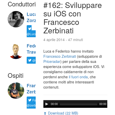
Conduttori
#162: Sviluppare
su iOS con
Luca
Francesco
Zorzi
Zerbinati
@LucaTNT
4 aprile 2014 - 47 minuti
Federico
Luca e Federico hanno invitato
Travaini
Francesco Zerbinati
(sviluppatore di
@ftrava
Priceradar
) per parlare della sua
esperienza come sviluppatore iOS. Vi
consigliamo caldamente di non
Ospiti
perdervi anche
il fuori onda
, che
contiene molti altre interessanti
Francesco
contenuti.
Zerbinati
Follow
00:00
00:00
@zerbfra
⏬ Download (22 MB)