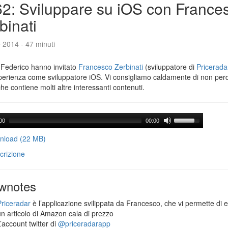
2: Sviluppare su iOS con France
binati
e 2014 - 47 minuti
 Federico hanno invitato
Francesco Zerbinati
(sviluppatore di
Pricerada
perienza come sviluppatore iOS. Vi consigliamo caldamente di non per
che contiene molti altre interessanti contenuti.
00
00:00
load (22 MB)
crizione
wnotes
Priceradar
è l’applicazione svilippata da Francesco, che vi permette di 
un articolo di Amazon cala di prezzo
’account twitter di
@priceradarapp