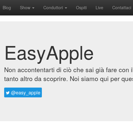
Blog
Show
Conduttori
Ospiti
Live
Contattaci
EasyApple
Non accontentarti di ciò che sai già fare con 
tanto altro da scoprire. Noi siamo qui per que
@easy_apple