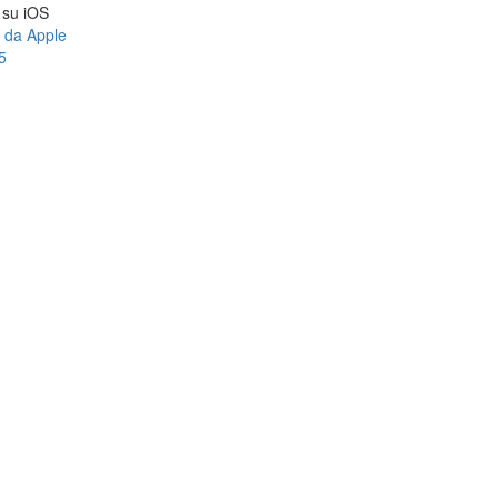
a su iOS
e da Apple
5