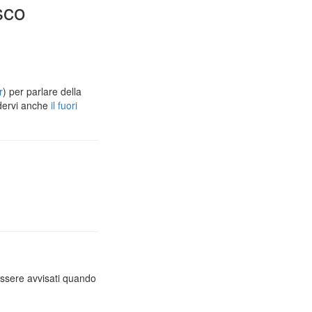
sco
r
) per parlare della
dervi anche
il fuori
essere avvisati quando