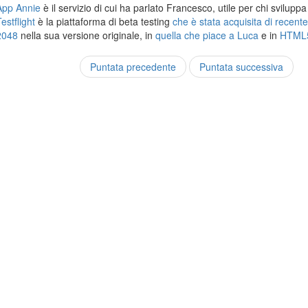
App Annie
è il servizio di cui ha parlato Francesco, utile per chi svilupp
estflight
è la piattaforma di beta testing
che è stata acquisita di recent
2048
nella sua versione originale, in
quella che piace a Luca
e in
HTML
Puntata precedente
Puntata successiva