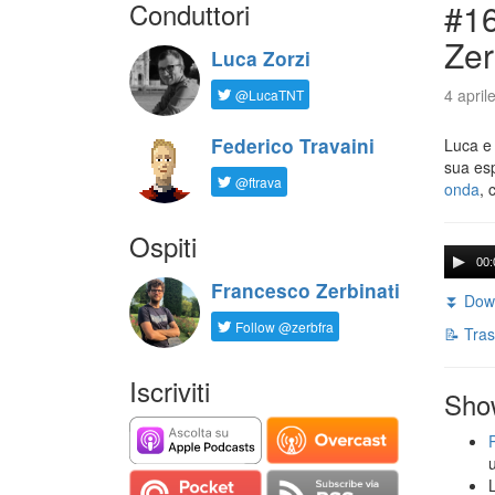
Conduttori
#16
Zer
Luca Zorzi
4 april
@LucaTNT
Federico Travaini
Luca e
sua es
@ftrava
onda
, 
Ospiti
00:
Francesco Zerbinati
⏬ Down
Follow @zerbfra
📝 Tras
Iscriviti
Sho
L