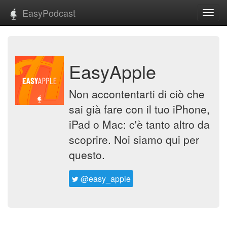
EasyPodcast
Toggl
navig
EasyApple
Non accontentarti di ciò che
sai già fare con il tuo iPhone,
iPad o Mac: c'è tanto altro da
scoprire. Noi siamo qui per
questo.
@easy_apple