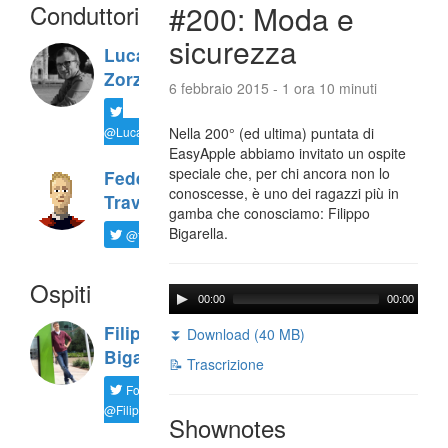
Conduttori
#200: Moda e
sicurezza
Luca
Zorzi
6 febbraio 2015 - 1 ora 10 minuti
@LucaTNT
Nella 200° (ed ultima) puntata di
EasyApple abbiamo invitato un ospite
speciale che, per chi ancora non lo
Federico
conoscesse, è uno dei ragazzi più in
Travaini
gamba che conosciamo: Filippo
Bigarella.
@ftrava
Ospiti
00:00
00:00
Filippo
⏬ Download (40 MB)
Bigarella
📝 Trascrizione
Follow
@FilippoBiga
Shownotes