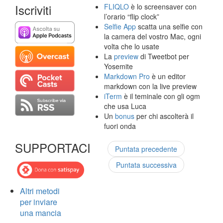
Iscriviti
FLIQLO
è lo screensaver con
l’orario “flip clock”
Selfie App
scatta una selfie con
la camera del vostro Mac, ogni
volta che lo usate
La
preview
di Tweetbot per
Yosemite
Markdown Pro
è un editor
markdown con la live preview
iTerm
è il teminale con gli ogm
che usa Luca
Un
bonus
per chi ascolterà il
fuori onda
SUPPORTACI
Puntata precedente
Puntata successiva
Altri metodi
per inviare
una mancia