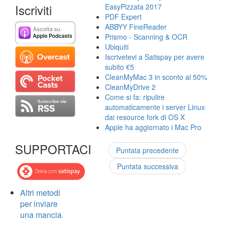
Iscriviti
EasyPizzata 2017
PDF Expert
ABBYY FineReader
Prismo - Scanning & OCR
Ubiquiti
Iscrivetevi a Satispay per avere
subito €5
CleanMyMac 3 in sconto al 50%
CleanMyDrive 2
Come si fa: ripulire
automaticamente i server Linux
dai resource fork di OS X
Apple ha aggiornato i Mac Pro
SUPPORTACI
Puntata precedente
Puntata successiva
Altri metodi
per inviare
una mancia