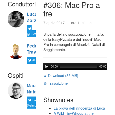
Conduttori
#306: Mac Pro a
tre
Luca
Zorzi
7 aprile 2017 - 1 ora 1 minuto
@LucaTNT
Si parla della disoccupazione in Italia,
della EasyPizzata e dei "nuovi" Mac
Pro in compagnia di Maurizio Natali di
Federico
Saggiamente.
Travaini
@ftrava
00:00
00:00
Ospiti
⏬ Download (35 MB)
📝 Trascrizione
Maurizio
Natali
Shownotes
Follow
@simplemal
La prova dell'innocenza di Luca
A Wild TinyWhoop at the