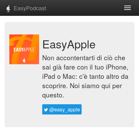
EasyPodcast
Toggl
navig
EasyApple
Non accontentarti di ciò che
sai già fare con il tuo iPhone,
iPad o Mac: c'è tanto altro da
scoprire. Noi siamo qui per
questo.
@easy_apple