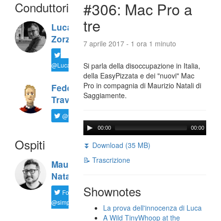
Conduttori
#306: Mac Pro a
tre
Luca
Zorzi
7 aprile 2017 - 1 ora 1 minuto
@LucaTNT
Si parla della disoccupazione in Italia,
della EasyPizzata e dei "nuovi" Mac
Pro in compagnia di Maurizio Natali di
Federico
Saggiamente.
Travaini
@ftrava
00:00
00:00
Ospiti
⏬ Download (35 MB)
📝 Trascrizione
Maurizio
Natali
Shownotes
Follow
@simplemal
La prova dell'innocenza di Luca
A Wild TinyWhoop at the