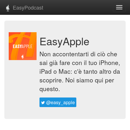
EasyPodcast
Toggl
navig
EasyApple
Non accontentarti di ciò che
sai già fare con il tuo iPhone,
iPad o Mac: c'è tanto altro da
scoprire. Noi siamo qui per
questo.
@easy_apple