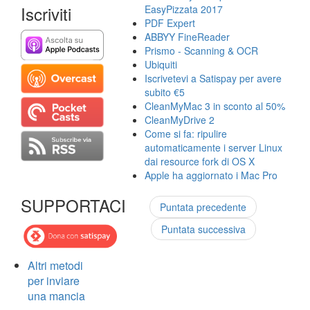
Iscriviti
EasyPizzata 2017
PDF Expert
ABBYY FineReader
Prismo - Scanning & OCR
Ubiquiti
Iscrivetevi a Satispay per avere
subito €5
CleanMyMac 3 in sconto al 50%
CleanMyDrive 2
Come si fa: ripulire
automaticamente i server Linux
dai resource fork di OS X
Apple ha aggiornato i Mac Pro
SUPPORTACI
Puntata precedente
Puntata successiva
Altri metodi
per inviare
una mancia