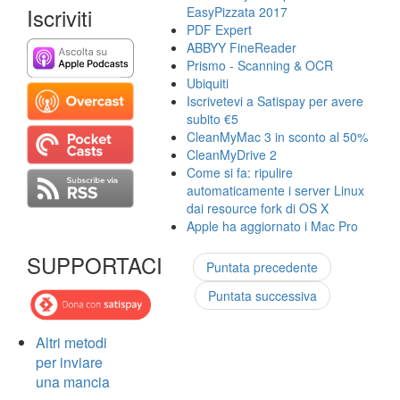
Iscriviti
EasyPizzata 2017
PDF Expert
ABBYY FineReader
Prismo - Scanning & OCR
Ubiquiti
Iscrivetevi a Satispay per avere
subito €5
CleanMyMac 3 in sconto al 50%
CleanMyDrive 2
Come si fa: ripulire
automaticamente i server Linux
dai resource fork di OS X
Apple ha aggiornato i Mac Pro
SUPPORTACI
Puntata precedente
Puntata successiva
Altri metodi
per inviare
una mancia