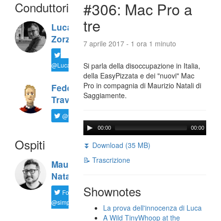
Conduttori
#306: Mac Pro a
tre
Luca
Zorzi
7 aprile 2017 - 1 ora 1 minuto
@LucaTNT
Si parla della disoccupazione in Italia,
della EasyPizzata e dei "nuovi" Mac
Pro in compagnia di Maurizio Natali di
Federico
Saggiamente.
Travaini
@ftrava
00:00
00:00
Ospiti
⏬ Download (35 MB)
📝 Trascrizione
Maurizio
Natali
Shownotes
Follow
@simplemal
La prova dell'innocenza di Luca
A Wild TinyWhoop at the