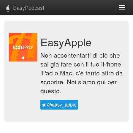
EasyPodcast
Toggl
navig
EasyApple
Non accontentarti di ciò che
sai già fare con il tuo iPhone,
iPad o Mac: c'è tanto altro da
scoprire. Noi siamo qui per
questo.
@easy_apple