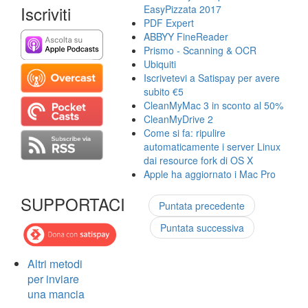
Iscriviti
EasyPizzata 2017
PDF Expert
ABBYY FineReader
Prismo - Scanning & OCR
Ubiquiti
Iscrivetevi a Satispay per avere
subito €5
CleanMyMac 3 in sconto al 50%
CleanMyDrive 2
Come si fa: ripulire
automaticamente i server Linux
dai resource fork di OS X
Apple ha aggiornato i Mac Pro
SUPPORTACI
Puntata precedente
Puntata successiva
Altri metodi
per inviare
una mancia