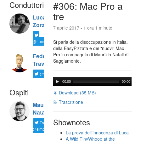
Conduttori
#306: Mac Pro a
tre
Luca
Zorzi
7 aprile 2017 - 1 ora 1 minuto
@LucaTNT
Si parla della disoccupazione in Italia,
della EasyPizzata e dei "nuovi" Mac
Pro in compagnia di Maurizio Natali di
Federico
Saggiamente.
Travaini
@ftrava
00:00
00:00
Ospiti
⏬ Download (35 MB)
📝 Trascrizione
Maurizio
Natali
Shownotes
Follow
@simplemal
La prova dell'innocenza di Luca
A Wild TinyWhoop at the