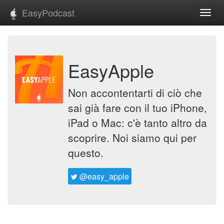
EasyPodcast
Toggl
navig
EasyApple
Non accontentarti di ciò che
sai già fare con il tuo iPhone,
iPad o Mac: c'è tanto altro da
scoprire. Noi siamo qui per
questo.
@easy_apple