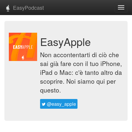
EasyPodcast
Toggl
navig
EasyApple
Non accontentarti di ciò che
sai già fare con il tuo iPhone,
iPad o Mac: c'è tanto altro da
scoprire. Noi siamo qui per
questo.
@easy_apple