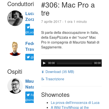
Conduttori
#306: Mac Pro a
tre
Luca
Zorzi
7 aprile 2017 - 1 ora 1 minuto
@LucaTNT
Si parla della disoccupazione in Italia,
della EasyPizzata e dei "nuovi" Mac
Pro in compagnia di Maurizio Natali di
Federico
Saggiamente.
Travaini
@ftrava
00:00
00:00
Ospiti
⏬ Download (35 MB)
📝 Trascrizione
Maurizio
Natali
Shownotes
Follow
@simplemal
La prova dell'innocenza di Luca
A Wild TinyWhoop at the