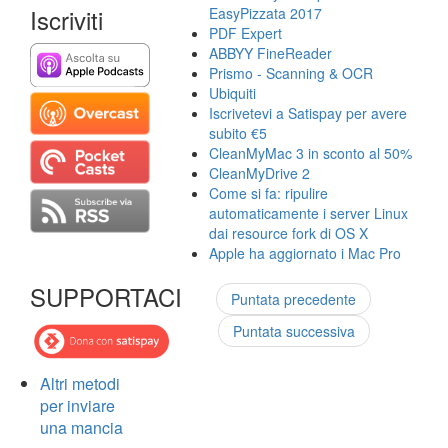
Iscriviti
EasyPizzata 2017
PDF Expert
ABBYY FineReader
Prismo - Scanning & OCR
Ubiquiti
Iscrivetevi a Satispay per avere
subito €5
CleanMyMac 3 in sconto al 50%
CleanMyDrive 2
Come si fa: ripulire
automaticamente i server Linux
dai resource fork di OS X
Apple ha aggiornato i Mac Pro
SUPPORTACI
Puntata precedente
Puntata successiva
Altri metodi
per inviare
una mancia