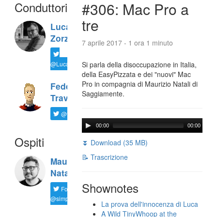
Conduttori
#306: Mac Pro a
tre
Luca
Zorzi
7 aprile 2017 - 1 ora 1 minuto
@LucaTNT
Si parla della disoccupazione in Italia,
della EasyPizzata e dei "nuovi" Mac
Pro in compagnia di Maurizio Natali di
Federico
Saggiamente.
Travaini
@ftrava
00:00
00:00
Ospiti
⏬ Download (35 MB)
📝 Trascrizione
Maurizio
Natali
Shownotes
Follow
@simplemal
La prova dell'innocenza di Luca
A Wild TinyWhoop at the