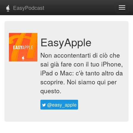
EasyPodcast
Toggl
navig
EasyApple
Non accontentarti di ciò che
sai già fare con il tuo iPhone,
iPad o Mac: c'è tanto altro da
scoprire. Noi siamo qui per
questo.
@easy_apple