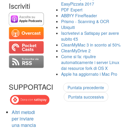
Iscriviti
EasyPizzata 2017
PDF Expert
ABBYY FineReader
Prismo - Scanning & OCR
Ubiquiti
Iscrivetevi a Satispay per avere
subito €5
CleanMyMac 3 in sconto al 50%
CleanMyDrive 2
Come si fa: ripulire
automaticamente i server Linux
dai resource fork di OS X
Apple ha aggiornato i Mac Pro
SUPPORTACI
Puntata precedente
Puntata successiva
Altri metodi
per inviare
una mancia