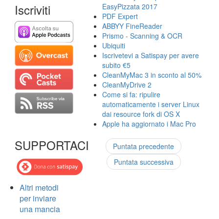
Iscriviti
EasyPizzata 2017
PDF Expert
ABBYY FineReader
Prismo - Scanning & OCR
Ubiquiti
Iscrivetevi a Satispay per avere
subito €5
CleanMyMac 3 in sconto al 50%
CleanMyDrive 2
Come si fa: ripulire
automaticamente i server Linux
dai resource fork di OS X
Apple ha aggiornato i Mac Pro
SUPPORTACI
Puntata precedente
Puntata successiva
Altri metodi
per inviare
una mancia