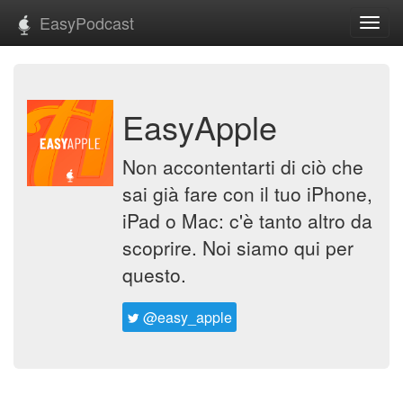
EasyPodcast
Toggl
navig
EasyApple
Non accontentarti di ciò che
sai già fare con il tuo iPhone,
iPad o Mac: c'è tanto altro da
scoprire. Noi siamo qui per
questo.
@easy_apple