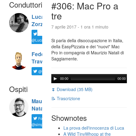
Conduttori
#306: Mac Pro a
tre
Luca
Zorzi
7 aprile 2017 - 1 ora 1 minuto
@LucaTNT
Si parla della disoccupazione in Italia,
della EasyPizzata e dei "nuovi" Mac
Pro in compagnia di Maurizio Natali di
Federico
Saggiamente.
Travaini
@ftrava
00:00
00:00
Ospiti
⏬ Download (35 MB)
📝 Trascrizione
Maurizio
Natali
Shownotes
Follow
@simplemal
La prova dell'innocenza di Luca
A Wild TinyWhoop at the