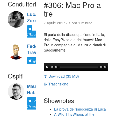
Conduttori
#306: Mac Pro a
tre
Luca
Zorzi
7 aprile 2017 - 1 ora 1 minuto
@LucaTNT
Si parla della disoccupazione in Italia,
della EasyPizzata e dei "nuovi" Mac
Pro in compagnia di Maurizio Natali di
Federico
Saggiamente.
Travaini
@ftrava
00:00
00:00
Ospiti
⏬ Download (35 MB)
📝 Trascrizione
Maurizio
Natali
Shownotes
Follow
@simplemal
La prova dell'innocenza di Luca
A Wild TinyWhoop at the