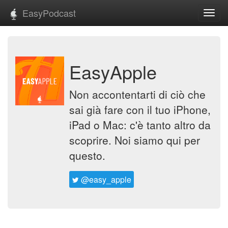
EasyPodcast
Toggl
navig
EasyApple
Non accontentarti di ciò che
sai già fare con il tuo iPhone,
iPad o Mac: c'è tanto altro da
scoprire. Noi siamo qui per
questo.
@easy_apple