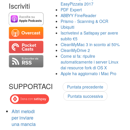
Iscriviti
EasyPizzata 2017
PDF Expert
ABBYY FineReader
Prismo - Scanning & OCR
Ubiquiti
Iscrivetevi a Satispay per avere
subito €5
CleanMyMac 3 in sconto al 50%
CleanMyDrive 2
Come si fa: ripulire
automaticamente i server Linux
dai resource fork di OS X
Apple ha aggiornato i Mac Pro
SUPPORTACI
Puntata precedente
Puntata successiva
Altri metodi
per inviare
una mancia