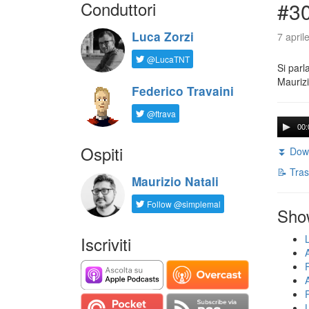
Conduttori
#30
Luca Zorzi
7 april
@LucaTNT
Si parl
Maurizi
Federico Travaini
@ftrava
00:
Ospiti
⏬ Down
📝 Tras
Maurizio Natali
Follow @simplemal
Sho
Iscriviti
U