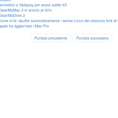
Iscrivetevi a Satispay per avere subito €5
CleanMyMac 3 in sconto al 50%
CleanMyDrive 2
Come si fa: ripulire automaticamente i server Linux dai resource fork di
Apple ha aggiornato i Mac Pro
Puntata precedente
Puntata successiva