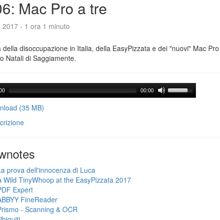
6: Mac Pro a tre
e 2017 - 1 ora 1 minuto
a della disoccupazione in Italia, della EasyPizzata e dei "nuovi" Mac Pr
o Natali di Saggiamente.
00
00:00
load (35 MB)
crizione
wnotes
La prova dell'innocenza di Luca
A Wild TinyWhoop at the EasyPizzata 2017
PDF Expert
ABBYY FineReader
Prismo - Scanning & OCR
biquiti