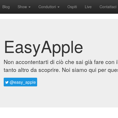
Blog
Show
Conduttori
Ospiti
Live
Contattaci
EasyApple
Non accontentarti di ciò che sai già fare con 
tanto altro da scoprire. Noi siamo qui per que
@easy_apple