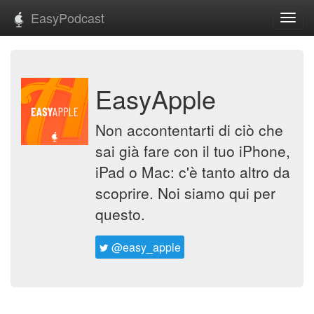
EasyPodcast
Toggl
navig
EasyApple
Non accontentarti di ciò che
sai già fare con il tuo iPhone,
iPad o Mac: c'è tanto altro da
scoprire. Noi siamo qui per
questo.
@easy_apple