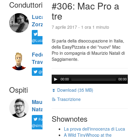
Conduttori
#306: Mac Pro a
tre
Luca
Zorzi
7 aprile 2017 - 1 ora 1 minuto
@LucaTNT
Si parla della disoccupazione in Italia,
della EasyPizzata e dei "nuovi" Mac
Pro in compagnia di Maurizio Natali di
Federico
Saggiamente.
Travaini
@ftrava
00:00
00:00
Ospiti
⏬ Download (35 MB)
📝 Trascrizione
Maurizio
Natali
Shownotes
Follow
@simplemal
La prova dell'innocenza di Luca
A Wild TinyWhoop at the