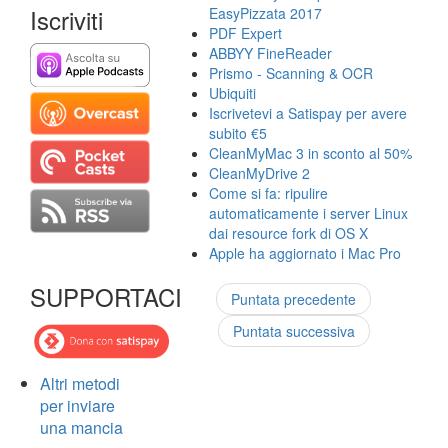
Iscriviti
EasyPizzata 2017
PDF Expert
ABBYY FineReader
Prismo - Scanning & OCR
Ubiquiti
Iscrivetevi a Satispay per avere
subito €5
CleanMyMac 3 in sconto al 50%
CleanMyDrive 2
Come si fa: ripulire
automaticamente i server Linux
dai resource fork di OS X
Apple ha aggiornato i Mac Pro
SUPPORTACI
Puntata precedente
Puntata successiva
Altri metodi
per inviare
una mancia