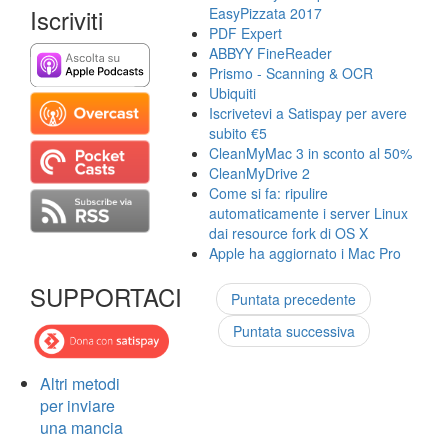
Iscriviti
EasyPizzata 2017
PDF Expert
ABBYY FineReader
Prismo - Scanning & OCR
Ubiquiti
Iscrivetevi a Satispay per avere
subito €5
CleanMyMac 3 in sconto al 50%
CleanMyDrive 2
Come si fa: ripulire
automaticamente i server Linux
dai resource fork di OS X
Apple ha aggiornato i Mac Pro
SUPPORTACI
Puntata precedente
Puntata successiva
Altri metodi
per inviare
una mancia