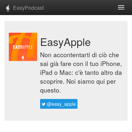
EasyPodcast
Toggl
navig
EasyApple
Non accontentarti di ciò che
sai già fare con il tuo iPhone,
iPad o Mac: c'è tanto altro da
scoprire. Noi siamo qui per
questo.
@easy_apple