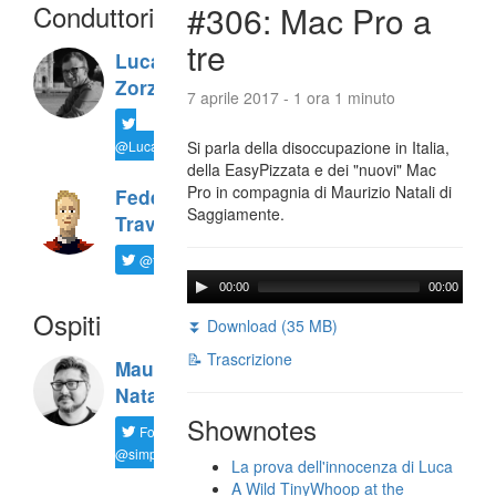
Conduttori
#306: Mac Pro a
tre
Luca
Zorzi
7 aprile 2017 - 1 ora 1 minuto
@LucaTNT
Si parla della disoccupazione in Italia,
della EasyPizzata e dei "nuovi" Mac
Pro in compagnia di Maurizio Natali di
Federico
Saggiamente.
Travaini
@ftrava
00:00
00:00
Ospiti
⏬ Download (35 MB)
📝 Trascrizione
Maurizio
Natali
Shownotes
Follow
@simplemal
La prova dell'innocenza di Luca
A Wild TinyWhoop at the