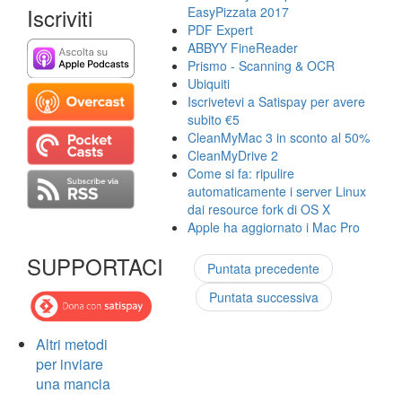
Iscriviti
EasyPizzata 2017
PDF Expert
ABBYY FineReader
Prismo - Scanning & OCR
Ubiquiti
Iscrivetevi a Satispay per avere
subito €5
CleanMyMac 3 in sconto al 50%
CleanMyDrive 2
Come si fa: ripulire
automaticamente i server Linux
dai resource fork di OS X
Apple ha aggiornato i Mac Pro
SUPPORTACI
Puntata precedente
Puntata successiva
Altri metodi
per inviare
una mancia