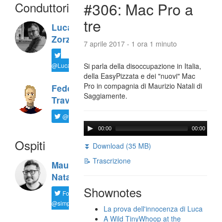
Conduttori
#306: Mac Pro a
tre
Luca
Zorzi
7 aprile 2017 - 1 ora 1 minuto
@LucaTNT
Si parla della disoccupazione in Italia,
della EasyPizzata e dei "nuovi" Mac
Pro in compagnia di Maurizio Natali di
Federico
Saggiamente.
Travaini
@ftrava
00:00
00:00
Ospiti
⏬ Download (35 MB)
📝 Trascrizione
Maurizio
Natali
Shownotes
Follow
@simplemal
La prova dell'innocenza di Luca
A Wild TinyWhoop at the