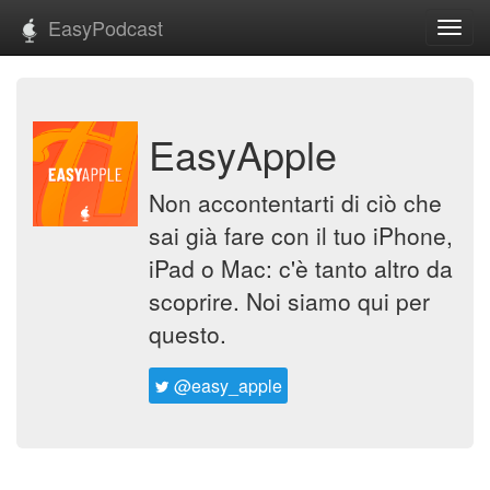
EasyPodcast
Toggl
navig
EasyApple
Non accontentarti di ciò che
sai già fare con il tuo iPhone,
iPad o Mac: c'è tanto altro da
scoprire. Noi siamo qui per
questo.
@easy_apple